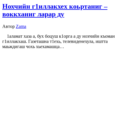
Нохчийн г1иллакхех коьртаниг –
воккханиг ларар ду
Автор
Zama
1аламат хаза а, бух боцуш к1орга а ду нохчийн къоман
г1иллакхаш. Газеташна т1ехь, телевиденехула, иштта
маьждигаш чохь хьехамашца…