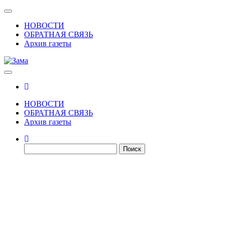
Skip
Показать/
to
Скрыть
НОВОСТИ
the
навигацию
ОБРАТНАЯ СВЯЗЬ
content
Архив газеты
Газета Шалинского района "Зама"
Зама
НОВОСТИ
ОБРАТНАЯ СВЯЗЬ
Архив газеты
Найти: