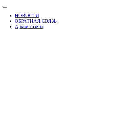
Skip
Показать/
to
Скрыть
НОВОСТИ
the
навигацию
ОБРАТНАЯ СВЯЗЬ
content
Архив газеты