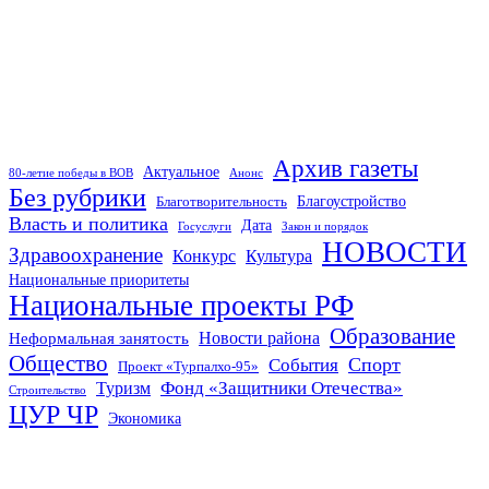
Архив газеты
Актуальное
80-летие победы в ВОВ
Анонс
Без рубрики
Благотворительность
Благоустройство
Власть и политика
Дата
Госуслуги
Закон и порядок
НОВОСТИ
Здравоохранение
Конкурс
Культура
Национальные приоритеты
Национальные проекты РФ
Образование
Неформальная занятость
Новости района
Общество
Спорт
События
Проект «Турпалхо-95»
Фонд «Защитники Отечества»
Туризм
Строительство
ЦУР ЧР
Экономика