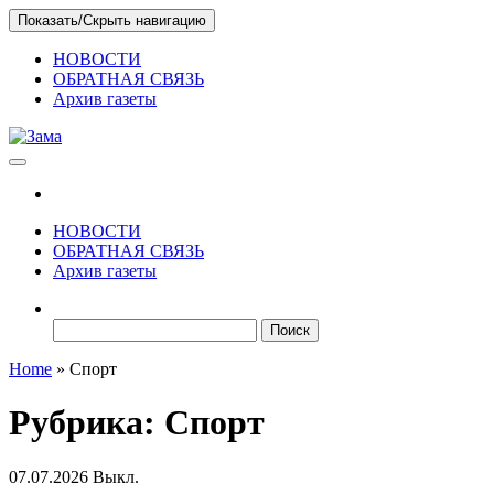
Skip
Показать/Скрыть навигацию
to
the
НОВОСТИ
content
ОБРАТНАЯ СВЯЗЬ
Архив газеты
Зама
Газета Шалинского района "Зама"
НОВОСТИ
ОБРАТНАЯ СВЯЗЬ
Архив газеты
Найти:
Home
»
Спорт
Рубрика:
Спорт
07.07.2026
Выкл.