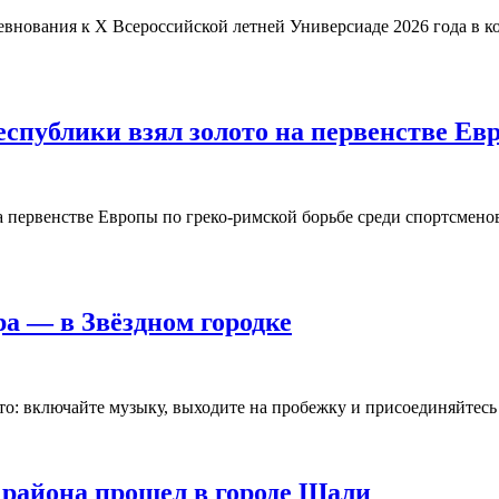
евнования к X Всероссийской летней Универсиаде 2026 года в
спублики взял золото на первенстве Ев
а первенстве Европы по греко-римской борьбе среди спортсмено
ра — в Звёздном городке
сто: включайте музыку, выходите на пробежку и присоединяйтес
 района прошел в городе Шали