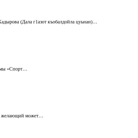
Кадырова (Дала г1азот къобалдойла цуьнан)…
аммы «Спорт…
бой желающий может…