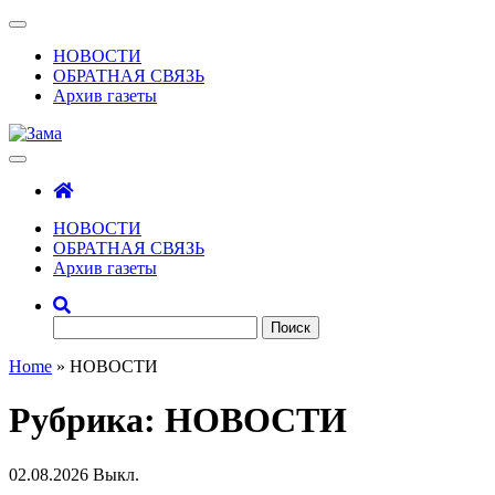
Skip
Показать/
to
Скрыть
НОВОСТИ
the
навигацию
ОБРАТНАЯ СВЯЗЬ
content
Архив газеты
Зама
Газета Шалинского района "Зама"
НОВОСТИ
ОБРАТНАЯ СВЯЗЬ
Архив газеты
Найти:
Home
»
НОВОСТИ
Рубрика:
НОВОСТИ
02.08.2026
Выкл.