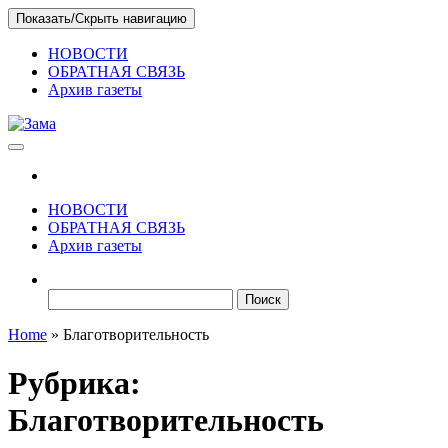
Skip
Показать/Скрыть навигацию
to
the
НОВОСТИ
content
ОБРАТНАЯ СВЯЗЬ
Архив газеты
Зама
Газета Шалинского района "Зама"
НОВОСТИ
ОБРАТНАЯ СВЯЗЬ
Архив газеты
Найти:
Home
»
Благотворительность
Рубрика:
Благотворительность