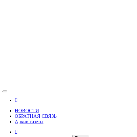
Зама
Газета Шалинского района "Зама"
НОВОСТИ
ОБРАТНАЯ СВЯЗЬ
Архив газеты