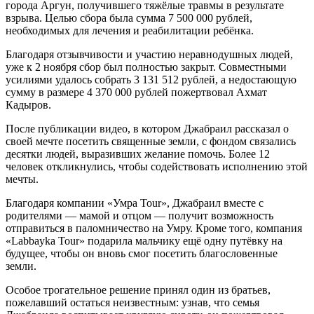
города Аргун, получившего тяжёлые травмы в результате
взрыва. Целью сбора была сумма 7 500 000 рублей,
необходимых для лечения и реабилитации ребёнка.
Благодаря отзывчивости и участию неравнодушных людей,
уже к 2 ноября сбор был полностью закрыт. Совместными
усилиями удалось собрать 3 131 512 рублей, а недостающую
сумму в размере 4 370 000 рублей пожертвовал Ахмат
Кадыров.
После публикации видео, в котором Джабраил рассказал о
своей мечте посетить священные земли, с фондом связались
десятки людей, выразивших желание помочь. Более 12
человек откликнулись, чтобы содействовать исполнению этой
мечты.
Благодаря компании «Умра Tour», Джабраил вместе с
родителями — мамой и отцом — получит возможность
отправиться в паломничество на Умру. Кроме того, компания
«Labbayka Tour» подарила мальчику ещё одну путёвку на
будущее, чтобы он вновь смог посетить благословенные
земли.
Особое трогательное решение принял один из братьев,
пожелавший остаться неизвестным: узнав, что семья