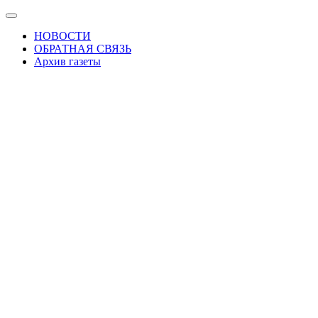
Skip
Показать/
to
Скрыть
НОВОСТИ
the
навигацию
ОБРАТНАЯ СВЯЗЬ
content
Архив газеты