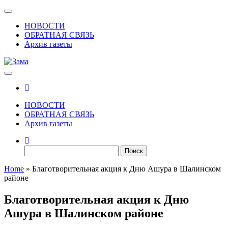
Skip
Показать/
to
Скрыть
НОВОСТИ
the
навигацию
ОБРАТНАЯ СВЯЗЬ
content
Архив газеты
Зама
Газета Шалинского района "Зама"
НОВОСТИ
ОБРАТНАЯ СВЯЗЬ
Архив газеты
Найти:
Home
»
Благотворительная акция к Дню Ашура в Шалинском
районе
Благотворительная акция к Дню
Ашура в Шалинском районе