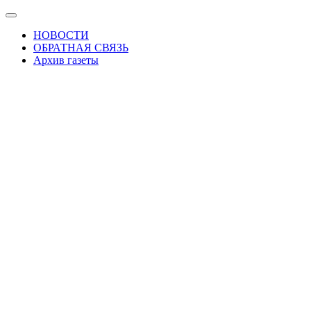
Skip
Показать/
to
Скрыть
НОВОСТИ
the
навигацию
ОБРАТНАЯ СВЯЗЬ
content
Архив газеты