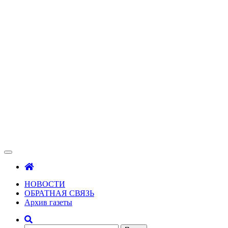
Зама
Газета Шалинского района "Зама"
НОВОСТИ
ОБРАТНАЯ СВЯЗЬ
Архив газеты