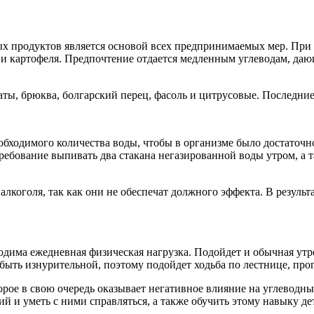
х продуктов является основой всех предпринимаемых мер. При 
в и картофеля. Предпочтение отдается медленным углеводам, д
аты, брюква, болгарский перец, фасоль и цитрусовые. Последние
бходимого количества воды, чтобы в организме было достаточн
требование выпивать два стакана негазированной воды утром, а 
 алкоголя, так как они не обеспечат должного эффекта. В результ
ходима ежедневная физическая нагрузка. Подойдет и обычная у
быть изнурительной, поэтому подойдет ходьба по лестнице, прог
рое в свою очередь оказывает негативное влияние на углеводны
ий и уметь с ними справляться, а также обучить этому навыку 