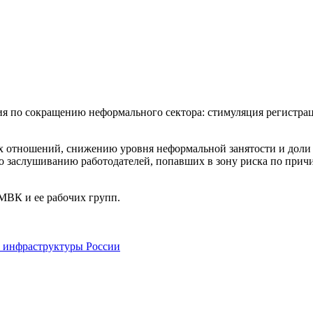
ия
по сокращению неформального сектора: стимуляция регистр
х отношений, снижению уровня неформальной занятости и доли
по заслушиванию работодателей, попавших в
зону риска по прич
й МВК
и ее
рабочих групп
.
и инфраструктуры России