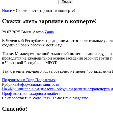
Найти:
Home
»
Скажи «нет» зарплате в конверте!
Скажи «нет» зарплате в конверте!
29.07.2025
Выкл.
Автор
Zama
В
Чеченской Республике
предпринимаются
значительные
усил
создание новых рабочих мест
и т.д.
Также,
Межведомственн
ой
комисси
ей
по легализации трудовы
проводятся на еженедельной основе заседания рабочих групп 
в Чеченской Республике МРОТ.
Так, с
начала текущего года проведено
не менее
450
заседани
Поделиться в Digg
Поделиться
Рубрика
Неформальная занятость
На «Муниципальном диалоге» обсудили развитие транспорта 
Профилактика сахарного диабета
Сайт работает на
WordPress
|
Тема:
Envo Magazine
Спасибо!