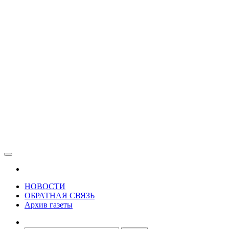
Зама
Газета Шалинского района "Зама"
НОВОСТИ
ОБРАТНАЯ СВЯЗЬ
Архив газеты