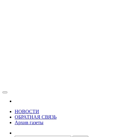
Зама
Газета Шалинского района "Зама"
НОВОСТИ
ОБРАТНАЯ СВЯЗЬ
Архив газеты