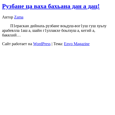
Рузбане ца ваха бахьана дан а дац!
Автор
Zama
П1ераскан дийнахь рузбане воьдуш-вог1уш гуш хуьлу
арабевлла 1аш а, шайн г1уллакхе боьлхуш а, кегий а,
баккхий…
Сайт работает на
WordPress
|
Тема:
Envo Magazine