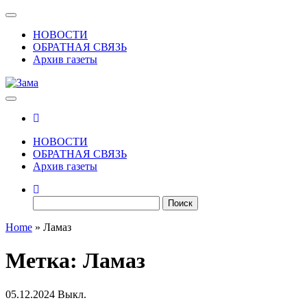
Skip
Показать/
to
Скрыть
НОВОСТИ
the
навигацию
ОБРАТНАЯ СВЯЗЬ
content
Архив газеты
Зама
Газета Шалинского района "Зама"
НОВОСТИ
ОБРАТНАЯ СВЯЗЬ
Архив газеты
Найти:
Home
»
Ламаз
Метка:
Ламаз
05.12.2024
Выкл.