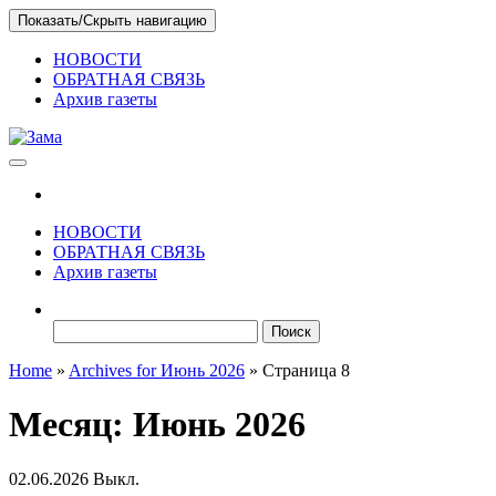
Skip
Показать/Скрыть навигацию
to
the
НОВОСТИ
content
ОБРАТНАЯ СВЯЗЬ
Архив газеты
Зама
Газета Шалинского района "Зама"
НОВОСТИ
ОБРАТНАЯ СВЯЗЬ
Архив газеты
Найти:
Home
»
Archives for Июнь 2026
»
Страница 8
Месяц:
Июнь 2026
02.06.2026
Выкл.