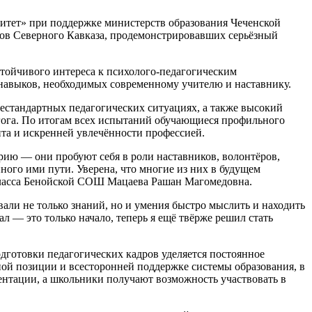
итет» при поддержке министерств образования Чеченской
ов Северного Кавказа, продемонстрировавших серьёзный
тойчивого интереса к психолого-педагогическим
 навыков, необходимых современному учителю и наставнику.
нестандартных педагогических ситуациях, а также высокий
гога. По итогам всех испытаний обучающиеся профильного
нта и искренней увлечённости профессией.
орию — они пробуют себя в роли наставников, волонтёров,
ого ими пути. Уверена, что многие из них в будущем
класса Бенойской СОШ Мацаева Рашан Магомедовна.
али не только знаний, но и умения быстро мыслить и находить
 — это только начало, теперь я ещё твёрже решил стать
дготовки педагогических кадров уделяется постоянное
ной позиции и всесторонней поддержке системы образования, в
нтации, а школьники получают возможность участвовать в