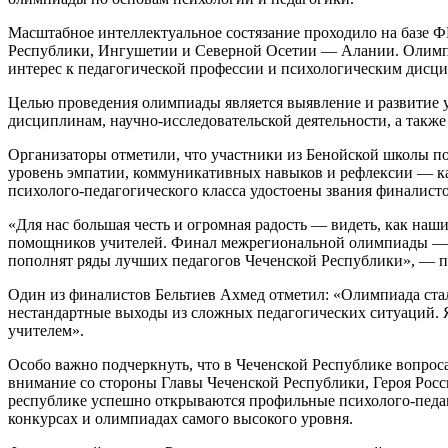
Масштабное интеллектуальное состязание проходило на базе 
Республики, Ингушетии и Северной Осетии — Алании. Олимпиа
интерес к педагогической профессии и психологическим дисц
Целью проведения олимпиады является выявление и развитие у
дисциплинам, научно-исследовательской деятельности, а так
Организаторы отметили, что участники из Бенойской школы по
уровень эмпатии, коммуникативных навыков и рефлексии — кач
психолого-педагогического класса удостоены звания финалисто
«Для нас большая честь и огромная радость — видеть, как наш
помощников учителей. Финал межрегиональной олимпиады — эт
пополнят ряды лучших педагогов Чеченской Республики», — п
Один из финалистов Бельтиев Ахмед отметил: «Олимпиада стал
нестандартные выходы из сложных педагогических ситуаций. Я 
учителем».
Особо важно подчеркнуть, что в Чеченской Республике вопрос
внимание со стороны Главы Чеченской Республики, Героя Росс
республике успешно открываются профильные психолого-педаг
конкурсах и олимпиадах самого высокого уровня.