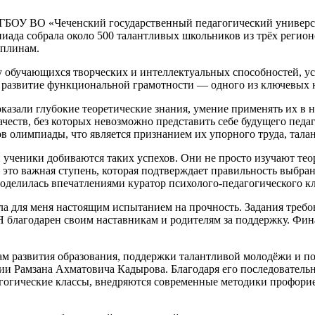
ФГБОУ ВО «Чеченский государственный педагогический универс
да собрала около 500 талантливых школьников из трёх регион
иплинам.
 обучающихся творческих и интеллектуальных способностей, ус
же развитие функциональной грамотности — одного из ключевых
казали глубокие теоретические знания, умение применять их в 
еств, без которых невозможно представить себе будущего педа
в олимпиады, что является признанием их упорного труда, тала
и ученики добиваются таких успехов. Они не просто изучают те
о важная ступень, которая подтверждает правильность выбранн
оделилась впечатлениями куратор психолого-педагогического 
а для меня настоящим испытанием на прочность. Задания требов
благодарен своим наставникам и родителям за поддержку. Финал
ам развития образования, поддержки талантливой молодёжи и по
ии Рамзана Ахматовича Кадырова. Благодаря его последователь
огические классы, внедряются современные методики профорие