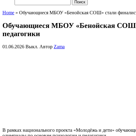
Найти:
Home
»
Обучающиеся МБОУ «Бенойская СОШ» стали финалист
Обучающиеся МБОУ «Бенойская СОШ» 
педагогики
01.06.2026
Выкл.
Автор
Zama
В рамках национального проекта «Молодёжь и дети» обучающ
олимпиады по основам психологии и педагогики.