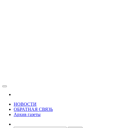
Зама
Газета Шалинского района "Зама"
НОВОСТИ
ОБРАТНАЯ СВЯЗЬ
Архив газеты