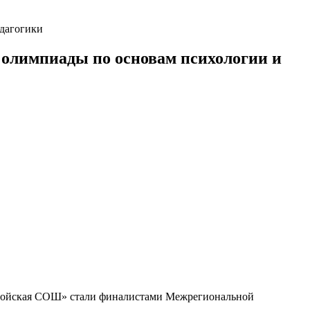
дагогики
лимпиады по основам психологии и
енойская СОШ» стали финалистами Межрегиональной