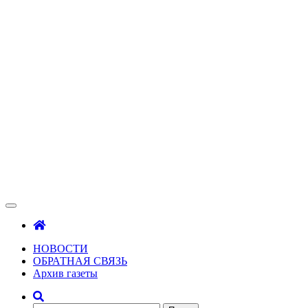
Зама
Газета Шалинского района "Зама"
НОВОСТИ
ОБРАТНАЯ СВЯЗЬ
Архив газеты