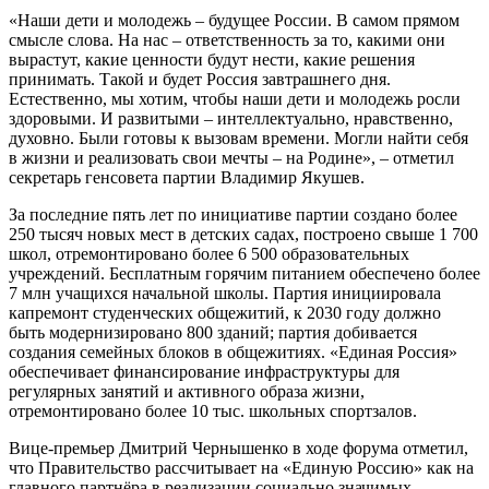
«Наши дети и молодежь – будущее России. В самом прямом
смысле слова. На нас – ответственность за то, какими они
вырастут, какие ценности будут нести, какие решения
принимать. Такой и будет Россия завтрашнего дня.
Естественно, мы хотим, чтобы наши дети и молодежь росли
здоровыми. И развитыми – интеллектуально, нравственно,
духовно. Были готовы к вызовам времени. Могли найти себя
в жизни и реализовать свои мечты – на Родине», – отметил
секретарь генсовета партии Владимир Якушев.
За последние пять лет по инициативе партии создано более
250 тысяч новых мест в детских садах, построено свыше 1 700
школ, отремонтировано более 6 500 образовательных
учреждений. Бесплатным горячим питанием обеспечено более
7 млн учащихся начальной школы. Партия инициировала
капремонт студенческих общежитий, к 2030 году должно
быть модернизировано 800 зданий; партия добивается
создания семейных блоков в общежитиях. «Единая Россия»
обеспечивает финансирование инфраструктуры для
регулярных занятий и активного образа жизни,
отремонтировано более 10 тыс. школьных спортзалов.
Вице-премьер Дмитрий Чернышенко в ходе форума отметил,
что Правительство рассчитывает на «Единую Россию» как на
главного партнёра в реализации социально значимых