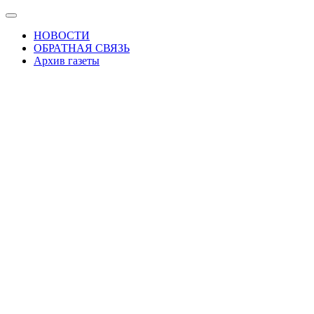
Skip
Показать/
to
Скрыть
НОВОСТИ
the
навигацию
ОБРАТНАЯ СВЯЗЬ
content
Архив газеты