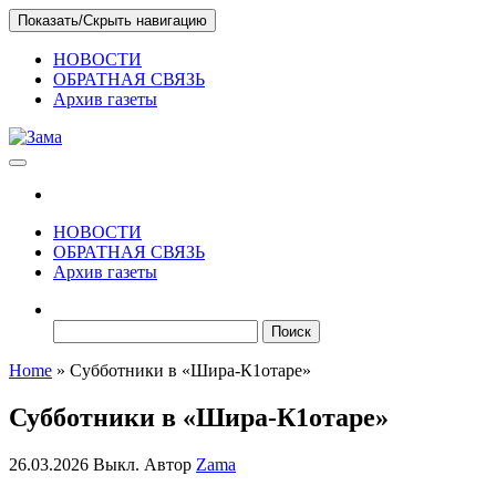
Skip
Показать/Скрыть навигацию
to
the
НОВОСТИ
content
ОБРАТНАЯ СВЯЗЬ
Архив газеты
Зама
Газета Шалинского района "Зама"
НОВОСТИ
ОБРАТНАЯ СВЯЗЬ
Архив газеты
Найти:
Home
»
Субботники в «Шира-К1отаре»
Субботники в «Шира-К1отаре»
26.03.2026
Выкл.
Автор
Zama