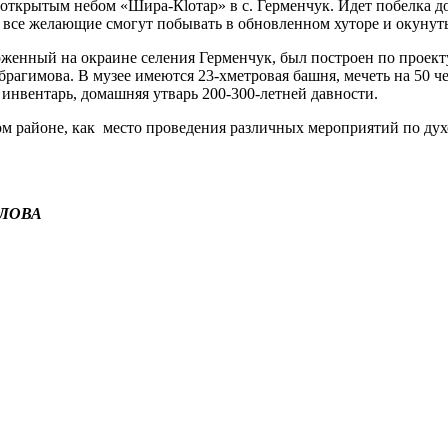
 открытым небом «Шира-Кlотар» в с. Герменчук. Идет побелка д
 все желающие смогут побывать в обновленном хуторе и окунуть
женный на окраине селения Герменчук, был построен по проек
гимова. В музее имеются 23-хметровая башня, мечеть на 50 чел
 инвентарь, домашняя утварь 200-300-летней давности.
ом районе, как место проведения различных мероприятий по д
ЛОВА