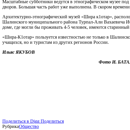
Масштабные субботники ведутся в этнографическом музее под
дворов. Большая часть работ уже выполнена. В скором времени
Архитектурно-этнографический музей «Шира к1отар», располо
Шалинского муниципального района Турпал-Али Вахаевича Ибра
доме, где могли бы проживать 4-5 человек, имеются старинный
«Шира-К1отар» пользуется известностью не только в Шалинск
учащихся, но и туристам из других регионов России.
Ильяс Я
КУБОВ
Фото И. Б
АТА
Поделиться в Digg
Поделиться
Рубрика
Общество