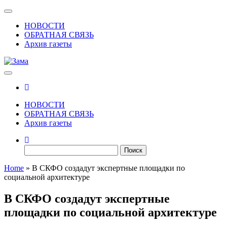
Skip
Показать/
to
Скрыть
НОВОСТИ
the
навигацию
ОБРАТНАЯ СВЯЗЬ
content
Архив газеты
Зама
Газета Шалинского района "Зама"
НОВОСТИ
ОБРАТНАЯ СВЯЗЬ
Архив газеты
Найти:
Home
»
В СКФО создадут экспертные площадки по
социальной архитектуре
В СКФО создадут экспертные
площадки по социальной архитектуре