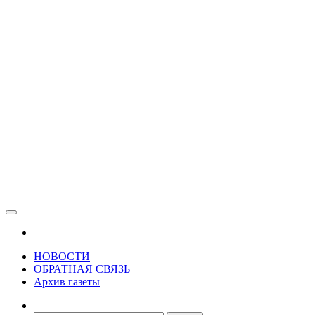
Зама
Газета Шалинского района "Зама"
НОВОСТИ
ОБРАТНАЯ СВЯЗЬ
Архив газеты