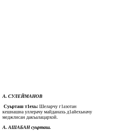
А.
С
УЛЕЙМАНОВ
Суьрташ
т1ехь:
Шеларчу г1азотан
кешнашна уллерачу майданахь д1айехьначу
меджлисан дакъалацархой.
А.
А
ШАБАН
суьрташ
.