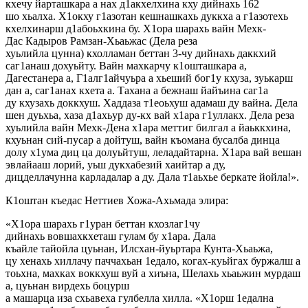
кхечу йарташкара а нах д1акхелхина кху дийнахь 162
шо хьалха. Х1окху г1азотан кешнашкахь дуккха а г1азотехь
кхелхинарш д1абоьхкина бу. Х1ора шарахь вайн Мехк-
Дас Кадыров Рамзан-Хьаьжас (Дела реза
хуьлийла цунна) кхолламан беттан 3-чу дийнахь даккхий
саг1анаш дохуьйту. Вайн махкарчу к1ошташкара а,
Дагестанера а, Г1алг1айчуьра а хьеший бог1у кхуза, зуькарш
дан а, саг1анах кхета а. Тахана а бежнаш йайъина саг1а
ду кхузахь доккхуш. Хаддаза т1еоьхуш адамаш ду вайна. Дела
шен дуьхьа, хаза д1ахьур ду-кх вай х1ара г1уллакх. Дела реза
хуьлийла вайн Мехк-Дена х1ара меттиг билгал а йаьккхина,
кхуьнан сий-пусар а дойтуш, вайн къомана бусалба динца
долу х1ума диц ца долуьйтуш, леладайтарна. Х1ара вай вешан
эвлайааш лорий, уьш дукхабезий хаийтар а ду,
дицделлачунна карладалар а ду. Дала т1аьхье беркате йойла!».
К1оштан къедас Неттиев Хожа-Ахьмада элира:
«Х1ора шарахь г1уран беттан кхозлаг1чу
дийнахь вовшахкхеташ гулам бу х1ара. Дала
къайле тайойла цуьнан, Илсхан-йуьртара Кунта-Хьаьжа,
цу хенахь хиллачу паччахьан 1едало, когах-куьйгах буржалш а
тоьхна, махках воккхуш вуй а хиъна, Шелахь хьаьжин мурдаш
а, цуьнан вирдехь боцурш
а машарца иза схьавеха гулбелла хилла. «Х1орш 1едална