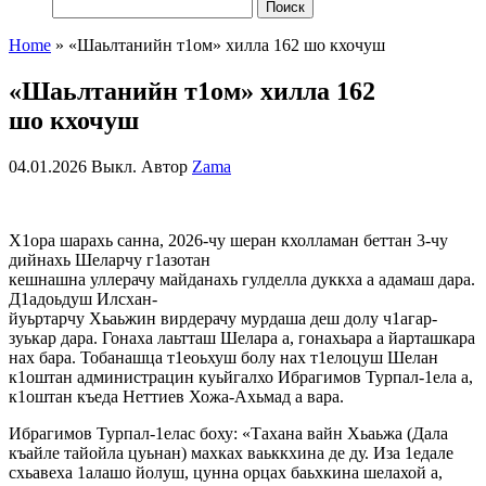
Найти:
Home
»
«Шаьлтанийн т1ом» хилла 162 шо кхочуш
«Шаьлтанийн т1ом» хилла 162
шо кхочуш
04.01.2026
Выкл.
Автор
Zama
Х1ора шарахь санна, 2026-чу шеран кхолламан беттан 3-чу
дийнахь Шеларчу г1азотан
кешнашна уллерачу майданахь гулделла дуккха а адамаш дара.
Д1адоьдуш Илсхан-
йуьртарчу Хьаьжин вирдерачу мурдаша деш долу ч1агар-
зуькар дара. Гонаха лаьтташ Шелара а, гонахьара а йарташкара
нах бара. Тобанашца т1еоьхуш болу нах т1елоцуш Шелан
к1оштан администрацин куьйгалхо Ибрагимов Турпал-1ела а,
к1оштан къеда Неттиев Хожа-Ахьмад а вара.
Ибрагимов Турпал-1елас боху: «Тахана вайн Хьаьжа (Дала
къайле тайойла цуьнан) махках ваьккхина де ду. Иза 1едале
схьавеха 1алашо йолуш, цунна орцах баьхкина шелахой а,