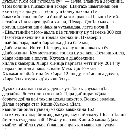
дуьхьал т1ом бан гулбелла бу», — аьлла, эладита а даржийна,
т1ом болийна г1азакхийн эскаро. Шайгахь шаьлтанаш бен
кхин герз а доцуш, т1ебог1уш болчу нахана т1е
йаккхийн тоьпаш йетта йолийна эскархоша. Шаьш х1етий-
ветий а х1аллакдеш дуй а хиъна, Шелара Дог1а хьалха а
волуш, шаьлтанаш а йаьхна чухьаьвдда, летта нохчий.
«Шаьлтанийн т1ом» аьлла ц1е тиллинчу цу т1амехь 300 сов
г1азотехь кхелхина и тоьлла къонахий. Цхьаберш –
шай болчара, шайн йарташка д1а а баьхьна,
д1абоьхкина. Иштта Шеларчу кхечу кешнашкахь а бу
д1абоьхкина. Кху меттигана гонаха цу хенахь к1отарш хилла,
х1ара кешнаш а долуш. Кхузахь а д1абоьхкина
хилла цхьаберш. Х1ара х1инца парг1ата меттиг йу. 2014-чу
шарахь билгал а йаьлла, вайн Мехк-Дас Рамзан-
Хьаьжас кечйайтина йу х1ара. 12 шо ду, саг1анаш а дохуш,
х1ара болх кхузахь д1ахьош болу».
Дуккха а адамаш схьагулделлачул т1аьхьа, зуькар д1а а
дерзийна, бистхилира хьеший. Цара дийцира: «Дала
беркате дойла вай тахана цхьаьнакхетар. Воккха эвлайаъ,
Делан гергара стаг Киши-Хьаьжа (Дала
къайле тайойла цуьнан) махках ваьккхина 162
шо кхочуш хилар билгалдоккхуш, кху сийлахьчу Шела-г1алин
йистехь гулделла вай. 1864-чу шарахь Киши-Хьаьжа (Дала
къайле тайойла цуьнан) лацарна дуьхьал машаран гулам