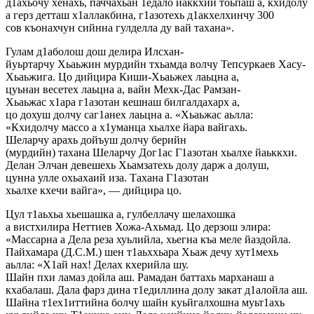
д1ахьочу хенахь, паччахьан 1едало йаккхий тоьпаш а, кхидолу
а герз детташ х1аллакбина, г1азотехь д1акхелхинчу 300
сов къонахчун сийнна гулделла ду вай тахана».
Гулам д1аболош дош делира Илсхан-
йуьртарчу Хьаьжин мурдийн тхьамда волчу Тепсуркаев Хасу-
Хьаьжига. Цо дийцира Киши-Хьаьжех лаьцна а,
цуьнан весетех лаьцна а, вайн Мехк-Дас Рамзан-
Хьаьжас х1ара г1азотан кешнаш билгалдахарх а,
цо дохуш долчу саг1анех лаьцна а. «Хьаьжас аьлла:
«Кхидолчу массо а х1уманца хьалхе йара вайгахь.
Шеларчу арахь дойъуш долчу берийн
(мурдийн) тахана Шеларчу Дог1ас Г1азотан хьалхе йаьккхи.
Делан Элчан девешехь Хьамзатехь долу дарж а долуш,
цунна улле охьахаий иза. Тахана Г1азотан
хьалхе кхечи вайга», — дийцира цо.
Цул т1аьхьа хьешашка а, гулбеллачу шелахошка
а вистхилира Неттиев Хожа-Ахьмад. Цо дерзош элира:
«Массарна а Дела реза хуьлийла, хьегна къа меле йаздойла.
Пайхамара (Д.С.М.) шен т1аьххьара Хьаж дечу хут1мехь
аьлла: «Х1ай нах! Делах кхерийла шу.
Шайн пхи ламаз дойла аш. Рамадан баттахь марханаш а
кхабалаш. Дала фарз дина т1едиллина долу закат д1алойла аш.
Шайна т1ех1иттийна болчу шайн куьйгалхошна муьт1ахь