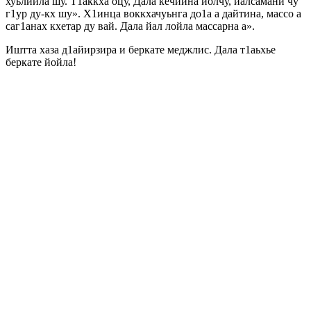
хуьлийла шу. Т1аккха оцу, Дала кечйина йолчу, йалсамани чу
г1ур ду-кх шу». Х1инца воккхачуьнга до1а а дайтина, массо а
саг1анах кхетар ду вай. Дала йал лойла массарна а».
Иштта хаза д1айирзира и беркате меджлис. Дала т1аьхье
беркате йойла!