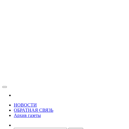
Зама
Газета Шалинского района "Зама"
НОВОСТИ
ОБРАТНАЯ СВЯЗЬ
Архив газеты