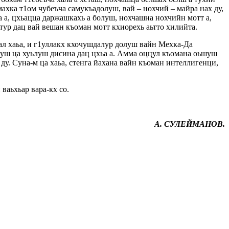
 махка т1ом чубеъча самукъадолуш, вай – нохчий – майра нах ду,
на а, цхьацца даржашкахь а болуш, нохчашна нохчийн мотт а,
тур дац вай вешан къоман мотт кхиорехь аьтто хилийта.
ал хаьа, и г1уллакх кхочушдалур долуш вайн Мехка-Да
очуш ца хуьлуш дисина дац цхьа а. Амма оццул къомана оьшуш
 ду. Суна-м ца хаьа, стенга йахана вайн къоман интеллигенци,
ваьхьар вара-кх со.
А. СУЛЕЙМАНОВ.