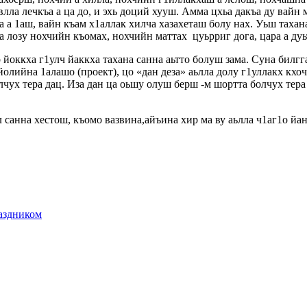
влла лечкъа а ца до, и эхь доций хууш. Амма цхьа дакъа ду вайн
ха а 1аш, вайн къам х1аллак хилча хазахеташ болу нах. Уьш таха
 лозу нохчийн къомах, нохчийн маттах цуьрриг дога, цара а дуь
йоккха г1улч йаккха тахана санна аьтто болуш зама. Суна билгг
йолийна 1алашо (проект), цо «дан деза» аьлла долу г1уллакх кх
лчух тера дац. Иза дан ца оьшу олуш берш -м шортта болчух тера
 санна хестош, къомо вазвина,айъина хир ма ву аьлла ч1аг1о йан 
раздником