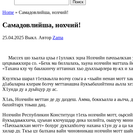
Найти:
Home
»
Самадовлийша, нохчий!
Самадовлийша, нохчий!
25.04.2025
Выкл.
Автор
Zama
Массех шо хьалха цхьа г1уллакх эцна Нохчийн пачхьалкхан ун
цецваьккхира со. «Бехк ма биллалахь, хьуна нохчийн маттахь й
«Тахана кху чу баьхкинчу иттаннах хьо дуьххьарлера ву-кх и х
Кхузткъа шарал т1ехваьлла волчу соьга а «хьайн ненан мотт х
д1абаларна кхерам болчу меттанашна йукъабахийтина аьлла хезч
Х1унда ду а дуьйцур ду ас.
Х1аъ, Нохчийн меттан де ду даздеш. Амма, боккъалла а аьлча, д
бахийтарх тоьаш дац.
Нохчийн Республикин Конституци т1ехь нохчийн мотт, оьрсийниг
йукъадаьккхича, цуьнан кхочушдар дика хилийта, оьшучу минис
«Пачхьалкхан мотт» бохург дукхахболчу нахана х1ун ду а ца хаь
хилар ду. Ткъа цу балхана вайн чиновникаш нохчийн мотт шайна