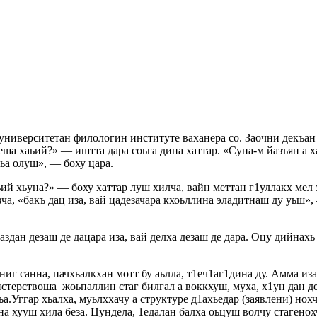
иверситетан филологин институте ваханера со. Заочни декъан д
еша хаьий?» — иштта дара соьга дина хаттар. «Суна-м йазъян а х
аьа олуш», — боху цара.
аьий хьуна?» — боху хаттар луш хилча, вайн меттан г1уллакх м
а, «бакъ дац иза, вай цадезачара кхоьллина эладитнаш ду уьш», 
аздан дезаш де дацара иза, вай делха дезаш де дара. Оцу дийнахь
 санна, пачхьалкхан мотт бу аьлла, т1еч1аг1дина ду. Амма иза 
терствоша жоьпаллин стаг билгал а воккхуш, муха, х1ун дан дез
а.Уггар хьалха, муьлххачу а структуре д1ахьедар (заявлени) нохч
 хууш хила беза. Цундела, 1едалан балха оьцуш волчу стагенохч