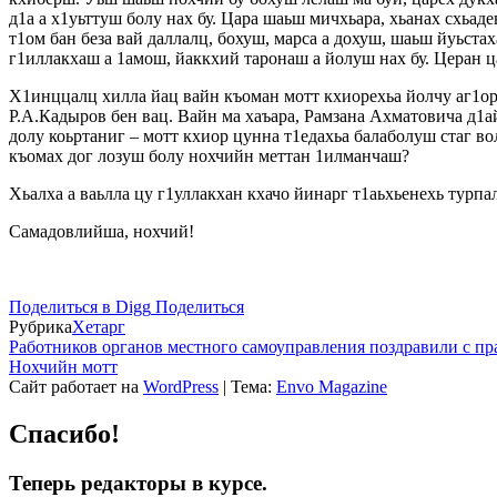
д1а а х1уьттуш болу нах бу. Цара шаьш мичхьара, хьанах схьаде
т1ом бан беза вай даллалц, бохуш, марса а дохуш, шаьш йуьста
г1иллакхаш а 1амош, йаккхий таронаш а йолуш нах бу. Церан ца
Х1инццалц хилла йац вайн къоман мотт кхиорехьа йолчу аг1ор 
Р.А.Кадыров бен вац. Вайн ма хаъара, Рамзана Ахматовича д1а
долу коьртаниг – мотт кхиор цунна т1едахьа балаболуш стаг во
къомах дог лозуш болу нохчийн меттан 1илманчаш?
Хьалха а ваьлла цу г1уллакхан кхачо йинарг т1аьхьенехь турпал
Самадовлийша, нохчий!
Поделиться в Digg
Поделиться
Рубрика
Хетарг
Работников органов местного самоуправления поздравили с п
Нохчийн мотт
Сайт работает на
WordPress
|
Тема:
Envo Magazine
Спасибо!
Теперь редакторы в курсе.