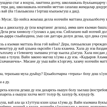
чушдеш стаг а воцуш, лаьттина долчу, школашкахь йуьхьанцарчу 
х тера дац, школашкахь нохчийн меттан сахьташ жимдалар доцург
вай (йа т1аьхьакхиа г1ерташ къахьоьгуш а дац).
 Мусас. Цо нийса жоьпаш делла нохчийн маттана дуьхьалболчу ва
ъа а даккхалур ду (иза коьртаниг делахь), амма шен къоман башх
«Дела реза хинволу г1уллакх а дац иза. Сийлахьчо вай нохчий дол
а-дарра схьайаздина, уьш сан даггара долун делаа, цул дика суна
хь а къоман маттахь йоза гой вайна? Дера, пачхьалкхан учрежде
моьттур ду вай цхьана оьрсийн г1ала кхаьчна. Хала ду иза йазд
уьлххачу а т1евеанчу хьешана уггар хьалха д1агуш. Хала нисдан 
наш а тухуш. Вайн законо магош х1ума а ду иза. «Кадыров Ахьм
Кхачананчоь». Масане ду уьш вайн к1оргачу, хазачу нохчийн мат
, терахьаш муха дуьйцу? Цхьаболчарна «терахь» боху дош х1ун д
 а ду.
рехь кхолла дезаш ду иза дахарехь оьшун болу хьелаш (востреб
харехь а оьшуш хилча мотт толур бу, хазлур бу, кхуьур бу.
хууш, вай ала ца х1уттуш кхин цхьа х1ума ду. Вайн къомана йукъа
хберш, нохчий а хилла, нохчийн г1иллакхаш а лелош, нохчашна 