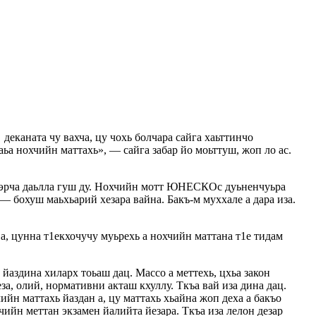
еканата чу вахча, цу чохь болчара сайга хаьттинчо
аьа нохчийн маттахь», — сайга забар йо моьттуш, жоп ло ас.
ел эрча даьлла гуш ду. Нохчийн мотт ЮНЕСКОс дуьненчуьра
— бохуш маьхьарий хезара вайна. Бакъ-м муххале а дара иза.
 а, цунна т1екхочучу муьрехь а нохчийн маттана т1е тидам
йаздина хиларх тоьаш дац. Массо а меттехь, цхьа закон
а, олий, нормативни акташ кхуллу. Ткъа вай иза дина дац.
ийн маттахь йаздан а, цу маттахь хьайна жоп деха а бакъо
ийн меттан экзамен йалийта йезара. Ткъа иза лелон дезар