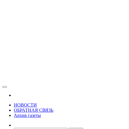
Зама
Газета Шалинского района "Зама"
НОВОСТИ
ОБРАТНАЯ СВЯЗЬ
Архив газеты