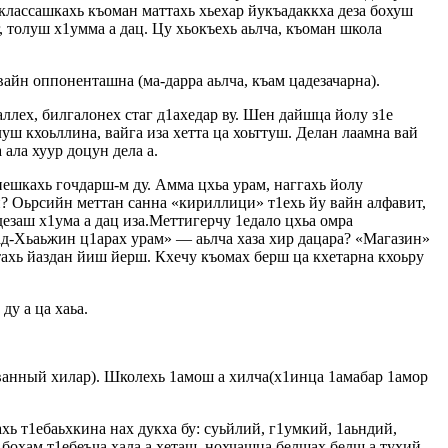
классашкахь къоман маттахь хьехар йукъадаккха деза бохуш
, толуш х1умма а дац. Цу хьокъехь аьлча, къоман школа
йн оппоненташна (ма-дарра аьлча, къам цадезачарна).
аллех, билгалонех стаг д1ахедар ву. Шен дайшца йолу з1е
уш кхоьллина, вайга иза хетта ца хоьттуш. Делан лаамна вай
 ала хуур доцун дела а.
нешкахь гочдарш-м ду. Амма цхьа урам, наггахь йолу
ан? Оьрсийн меттан санна «кириллици» т1ехь йу вайн алфавит,
дезаш х1ума а дац иза.Меттигерчу 1едало цхьа омра
ад-Хьаьжин ц1арах урам» — аьлча хаза хир дацара? «Магазин»
тахь йаздан йиш йерш. Кхечу къомах берш ца кхетарна кхоьру
у а ца хаьа.
ованный хилар). Школехь 1амош а хилча(х1инца 1амабар 1амор
хь т1ебаьхкина нах дукха бу: суьйлий, г1умкий, 1аьндий,
бохам т1ебеъча хала а хеташ, нохчашца белшах белш а тухий