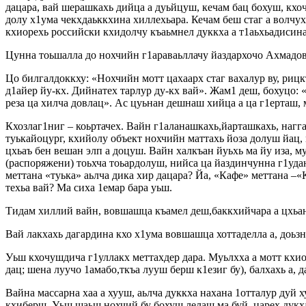
дацара, вай шерашкахь дийца а дуьйцуш, кечам бац бохуш, кхо
долу х1ума чекхдаьккхина хиллехьара. Кечам беш стаг а волчу
кхиорехь российски кхидолчу къаьмнел дуккха а т1аьхьадисина 
Цунна тоьшалла до нохчийн г1араваьллачу йаздархочо Ахмадов
Цо билгалдоккху: «Нохчийн мотт цахаарх стаг вахалур ву, рицк
д1айер йу-кх. Дийнатех тарлур ду-кх вай». Жам1 деш, бохуцо: 
реза ца хилча довлац». Ас цуьнан дешнаш хийца а ца г1ерташ, м
Кхозлаг1ниг – коьртачех. Вайн г1аланашкахь,йарташкахь, нагга
туькайоцург, кхийолу объект нохчийн маттахь йоза долуш йац, 
цхьаъ бен вешан элп а доцуш. Вайн халкъан йуьхь ма йу иза, м
(распоряжени) тоьхча тоьардолуш, нийса ца йаздинчунна г1уда
меттана «туька» аьлча дика хир дацара? Йа, «Кафе» меттана –«
техьа вай? Ма сиха 1емар бара уьш.
Тидам хиллий вайн, вовшашца къамел деш,баккхийчара а цхьана
Вай лакхахь дагардина кхо х1ума вовшашца хоттаделла а, доьзна
Уьш кхочушдича г1уллакх меттахдер дара. Муьлхха а мотт кхио
дац; шена луучо 1амабо,ткъа лууш берш к1езиг бу), балхахь а, да
Вайна массарна хаа а хууш, аьлча дуккха нахана 1отталур дуй 
кхиберш. Уьш шаьш нохчий бу бохуш лелаш ма буй, царех дукха