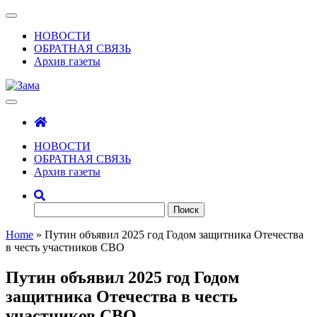
Skip
Показать/
to
Скрыть
НОВОСТИ
the
навигацию
ОБРАТНАЯ СВЯЗЬ
content
Архив газеты
Зама
Газета Шалинского района "Зама"
НОВОСТИ
ОБРАТНАЯ СВЯЗЬ
Архив газеты
Найти:
Home
»
Путин объявил 2025 год Годом защитника Отечества
в честь участников СВО
Путин объявил 2025 год Годом
защитника Отечества в честь
участников СВО