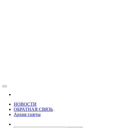
Зама
Газета Шалинского района "Зама"
НОВОСТИ
ОБРАТНАЯ СВЯЗЬ
Архив газеты