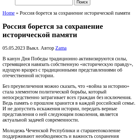
Найти:
Home
»
Россия борется за сохранение исторической памяти
Россия борется за сохранение
исторической памяти
05.05.2023
Выкл.
Автор
Zama
В канун Дня Победы традиционно активизируются силы,
стремящиеся навязать собственную «историческую правду»,
идущую вразрез с традиционными представлениями об
отечественной истории.
Без преувеличения можно сказать, что «война за историю»
стала элементом политической борьбы, который
непосредственно затрагивает всех граждан без исключения.
Ведь память о прошлом хранится в каждой российской семье.
И не допустить искажения истории, передать верные
представления о ней следующим поколения, является
актуальной задачей современности.
Молодежь
Чеченской Республики и
старш
ее
поколение
поддерживаю
т
необходимост
ь
и
важност
ь
сохранения