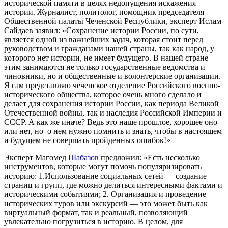
исторической
памяти
в целях
недопущения
искажения
истории.
Журналист, политолог, помощник председателя
Общественной палаты Чеченской Республики, эксперт Ислам
Сайдаев
заявил: «
Сохранение истории России, по сути,
является одной из важнейших задач, которая стоит перед
руководством и гражданами нашей страны, так как народ, у
которого нет ист
о
рии
,
не имеет будущего. В нашей стране
этим занимаются не только государственные ведомства и
чиновники, но и общественные и волонтерские организации.
Я сам представляю чеченское отделение Российского военно-
исторического общества, которое очень много сделал
о
и
делает для сохранения истории России, как периода Великой
Отечественной войны, так и наследия Российской Империи и
СССР. А как же иначе? Ведь это наше прошлое, хорошее оно
или нет, но о нем нужно помнить и знать, чтобы в настоящем
и будущем не совершать пройденных ошибок!»
Эксперт
Магомед
Шабазов
предложил: «Есть несколько
инструментов, которые могут помочь популяризировать
историю:
1.Использование социальных сетей — создание
страниц и групп, где можно делиться интересными фа
ктами и
историческими событиями;
2. Организация и проведение
исторических туров или экскурсий — это может быть как
виртуальный формат, так и реальный, позволяющий
увлекательно погрузиться в историю. В целом, для