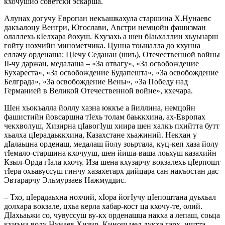
кхочушйо советски эскарша.
Алунах догучу Европан некъашкахула старшина Х.Нунаевс
дакъалоцу Венгри, Югослави, Австри немцойн фашизман
олаллехь кIелхара йохуш. Кхузахь а шен бIаьхаллин хьуьнарш
гойту нохчийн минометчика. Цунна тоьшалла до кхунна
еллачу орденаша: ЦIечу Седанан (шиъ), Отечественной войны
II-чу даржан, медалаша – «За отвагу», «За освобождение
Бухареста», «За освобождение Будапешта», «За освобождение
Белграда», «За освобождение Вены», «За Победу над
Германией в Великой Отечественной войне», кхечара.
Шен хьокъалла йоллу хазна юккъе а йиллина, немцойн
фашистийн йовсаршна тIехь толам баьккхина, ах-Европах
чекхволуш, Хизирна цIавогIуш хиира шен халкъ пхийтта бутт
хьалха цIерадаьккхина, Казахстане хьажиний. Некхан у
дIалаьцна орденаш, медалаш йолу зоьртала, куц-кеп хаза йолу
тIемало-старшина кхочууш, шен йиша-ваша лоьхуш казахийн
Кзыл-Орда гIала кхочу. Иза шена кхузарчу вокзалехь цIерпошт
тIера охьавуссуш гинчу хазахетарх дийцара сан накъостан дас
Эвтарарчу Эльмурзаев Нажмуддис.
– Тхо, цIерадаьхна нохчий, хIора йогIучу цIепоштана дуьхьал
долхара вокзале, цхьа керла хабар-кост ца кхочу-те, олий.
ДIахьаьжи со, чувуссуш ву-кх орденашца накха а лепаш, соьца
кхиъна волу Нунаев Хизир. Кинош мел дукха гарх, иштта