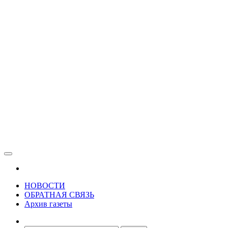
Зама
Газета Шалинского района "Зама"
НОВОСТИ
ОБРАТНАЯ СВЯЗЬ
Архив газеты