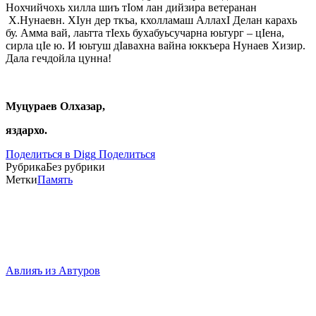
Нохчийчохь хилла шиъ тIом лан дийзира ветеранан
Х.Нунаевн. ХIун дер ткъа, кхолламаш АллахI Делан карахь
бу. Амма вай, лаьтта тIехь бухабуьсучарна юьтург – цIена,
сирла цIе ю. И юьтуш дIавахна вайна юккъера Нунаев Хизир.
Дала гечдойла цунна!
Муцураев Олхазар,
яздархо.
Поделиться в Digg
Поделиться
Рубрика
Без рубрики
Метки
Память
Авлияъ из Автуров