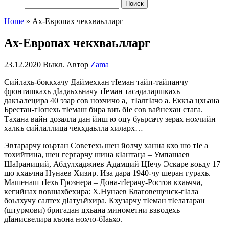
Найти:
Home
»
Ах-Европах чекхваьлларг
Ах-Европах чекхваьлларг
23.12.2020
Выкл.
Автор
Zama
Сийлахь-боккхачу Даймехкан тIеман тайп-тайпанчу
фронташкахь дIадаьхьначу тIеман тасадаларшкахь
дакъалецира 40 эзар сов нохчичо а, гIалгIачо а. Еккъа цхьана
Брестан-гIопехь тIемаш бира виъ бIе сов вайнехан стага.
Тахана вайн дозалла дан йиш ю оцу буьрсачу зерах нохчийн
халкъ сийлаллица чекхдаьлла хиларх…
Эвтарарчу юьртан Советехь шен йолчу ханна кхо шо тIе а
тохийтина, шен гергарчу шина кIантаца – Умпашаев
ШаIраниций, Абдулхаджиев Адамций ЦIечу Эскаре воьду 17
шо кхаьчна Нунаев Хизир. Иза дара 1940-чу шеран гурахь.
Машенаш тIехь Грознера – Дона-тIерачу-Ростов кхаьчча,
кегийнах вовшахбехира: Х.Нунаев Благовещенск-гIала
боьлхучу салтех дIатуьйхира. Кхузарчу тIеман тIелатаран
(штурмови) бригадан цхьана минометни взводехь
дIанисвелира къона нохчо-бIаьхо.