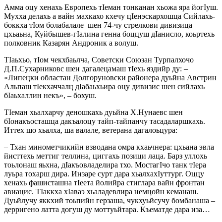
Амма оцу хенахь Европехь тIеман тонканан хьожа яра йогIуш.
Мухха делахь а вайн махкахо кхечу цIенэскархошца Сийлахь-
боккха тIом болабалале шен 74-чу стрелкови дивизица
цхьаьна, Куйбышев-гIалина генна боццуш дIанисло, коьртехь
полковник Казарян Андроник а волуш.
ТIаьхьо, тIом чекхбаьлча, Советски Союзан Турпалхочо
Д.П.Сухарниковс шен дагалецамаш тIехь яздийр ду: –
«Липецки областан Долгоруновски районера дуьйна Австрин
Альпаш тIекхаччалц дIабаьхьира оцу дивизис шен сийлахь
бIаьхаллин некъ», – бохуш.
ТIеман хьалхарчу деношкахь дуьйна Х.Нунаевс шен
бIонакъосташца дакъалоцу тайп-тайпанчу тасадаларшкахь.
Иттех шо хьалха, ша валале, ветерана дагалоьцура:
– Тхан минометчикийн взводана омра кхаьчнера: цхьана эвла
йисттехь меттиг теллина, циггахь позици лаца. Барз уллохь
тоьлонаш яьхна, дIакъовладелира тхо. МостагIчо танк тIера
луьра тохарш дира. Инзаре сурт дара хьалхахIуттург. Оццу
хенахь фашисташна тIеета йолийра стиглара вайн фронтан
авиацис. ТIаккха хIаваэ хьаладевлира немцойн кеманаш.
Дуьйлучу яккхий тоьпийн герзаша, чукхуьйсучу бомбанаша –
дерригено латта догуш ду моттуьйтара. Къематде дара иза…