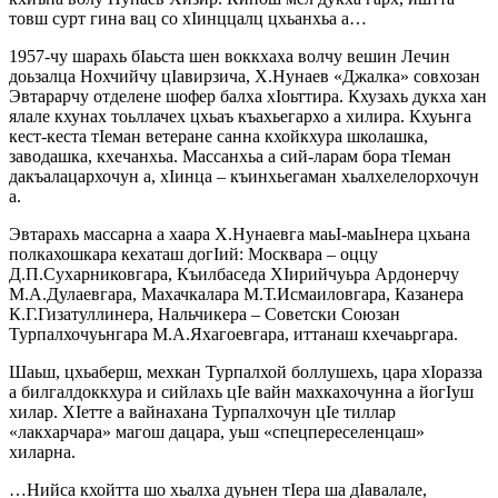
товш сурт гина вац со хIинццалц цхьанхьа а…
1957-чу шарахь бIаьста шен воккхаха волчу вешин Лечин
доьзалца Нохчийчу цIавирзича, Х.Нунаев «Джалка» совхозан
Эвтарарчу отделене шофер балха хIоьттира. Кхузахь дукха хан
ялале кхунах тоьллачех цхьаъ къахьегархо а хилира. Кхуьнга
кест-кеста тIеман ветеране санна кхойкхура школашка,
заводашка, кхечанхьа. Массанхьа а сий-ларам бора тIеман
дакъалацархочун а, хIинца – къинхьегаман хьалхелелорхочун
а.
Эвтарахь массарна а хаара Х.Нунаевга маьI-маьIнера цхьана
полкахошкара кехаташ догIий: Москвара – оццу
Д.П.Сухарниковгара, Къилбаседа ХIирийчуьра Ардонерчу
М.А.Дулаевгара, Махачкалара М.Т.Исмаиловгара, Казанера
К.Г.Гизатуллинера, Нальчикера – Советски Союзан
Турпалхочуьнгара М.А.Яхагоевгара, иттанаш кхечаьргара.
Шаьш, цхьаберш, мехкан Турпалхой боллушехь, цара хIоразза
а билгалдоккхура и сийлахь цIе вайн махкахочунна а йогIуш
хилар. ХIетте а вайнахана Турпалхочун цIе тиллар
«лакхарчара» магош дацара, уьш «спецпереселенцаш»
хиларна.
…Нийса кхойтта шо хьалха дуьнен тIера ша дIавалале,