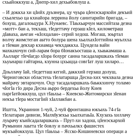
схьайоккхуш а, Днепр-хил дехьабовлуш а.
– И доккха хи цIийх дуьзнера, цу чуьра цIенэскархойн декъий
схьалехьо ца кхиайора леррина йолу санитарийн бригада, –
бохуш, дагалоьцура Х.Нунаевс. ТIаьхьарчун массийтаза дезна
«мотт» бан а, текхаш, тIедеттачу герзаш кIел, километраш
дIаваха, аьчган «кIохцалан» серий хедош. Могаш, зоьртал
волчу жимстеган аьтто болура шена хьалхахIоттийна муьлхха
а тIеман декхар кхиамца чекхдаккха. Цундела вайн
махкахочун сий-ларам бора бIонакъосташа а, хьаькамаша а.
Аьлларг тIечIагдо хIора бохург санна тасадаларшкахь тIеман
хьуьнарш гайтарна, кхунна цхьацца совгIат луш хиларо…
Доьллачу Iай, тIедетташ кегий, даккхий герзаш долуш,
Черниговски областехь тIелатаршца Десна-хих чекхвала дезна
майрачу эвтархочун. Оцу тасадаларшкахь баьккхинчу толамо
чIогIа гIо дира Десна аьрро бердехьа йолу Киев
паргIатйоккхуш, цул тIаьхьа – Киевско-Житомирски зIенан
некъа тIера мостагIий хIаллакбан а.
Иштта, Украинин 1-чуй, 2-чуй фронташна юкъахь 74-гIа
тIелатаран дивизи, Малхбузехьа хьалхатаьIа. Кхузахь хиллачу
луьрачу къийсадаларшкахь – Прут-хи хадош, цIенэскархой
Румынин лаьтта тIе бовлу и пачхьалкх фашистех
мукъайоккхуш. Цул тIаьхьа – Ясско-Кишиневски операци а