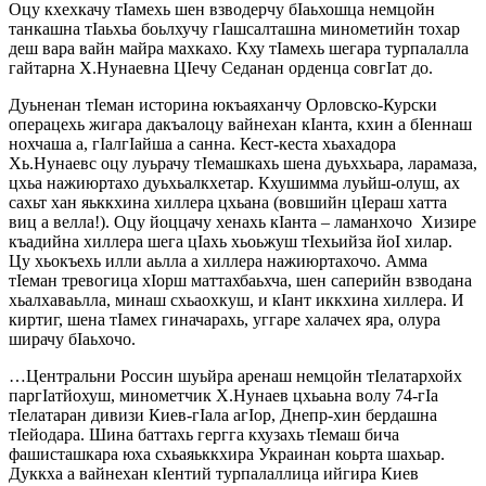
Оцу кхехкачу тIамехь шен взводерчу бIаьхошца немцойн
танкашна тIаьхьа боьлхучу гIашсалташна минометийн тохар
деш вара вайн майра махкахо. Кху тIамехь шегара турпалалла
гайтарна Х.Нунаевна ЦIечу Седанан орденца совгIат до.
Дуьненан тIеман историна юкъаяханчу Орловско-Курски
операцехь жигара дакъалоцу вайнехан кIанта, кхин а бIеннаш
нохчаша а, гIалгIайша а санна. Кест-кеста хьахадора
Хь.Нунаевс оцу луьрачу тIемашкахь шена дуьххьара, ларамаза,
цхьа нажиюртахо дуьхьалкхетар. Кхушимма луьйш-олуш, ах
сахьт хан яьккхина хиллера цхьана (вовшийн цIераш хатта
виц а велла!). Оцу йоццачу хенахь кIанта – ламанхочо Хизире
къадийна хиллера шега цIахь хьоьжуш тIехьийза йоI хилар.
Цу хьокъехь илли аьлла а хиллера нажиюртахочо. Амма
тIеман тревогица хIорш маттахбаьхча, шен саперийн взводана
хьалхаваьлла, минаш схьаохкуш, и кIант иккхина хиллера. И
киртиг, шена тIамех гиначарахь, уггаре халачех яра, олура
ширачу бIаьхочо.
…Центральни Россин шуьйра аренаш немцойн тIелатархойх
паргIатйохуш, минометчик Х.Нунаев цхьаьна волу 74-гIа
тIелатаран дивизи Киев-гIала агIор, Днепр-хин бердашна
тIейодара. Шина баттахь гергга кхузахь тIемаш бича
фашисташкара юха схьаяьккхира Украинан коьрта шахьар.
Дуккха а вайнехан кIентий турпалаллица ийгира Киев