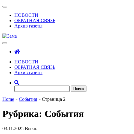
Skip
Показать/
to
Скрыть
НОВОСТИ
the
навигацию
ОБРАТНАЯ СВЯЗЬ
content
Архив газеты
Зама
Газета Шалинского района "Зама"
НОВОСТИ
ОБРАТНАЯ СВЯЗЬ
Архив газеты
Найти:
Home
»
События
»
Страница 2
Рубрика:
События
03.11.2025
Выкл.