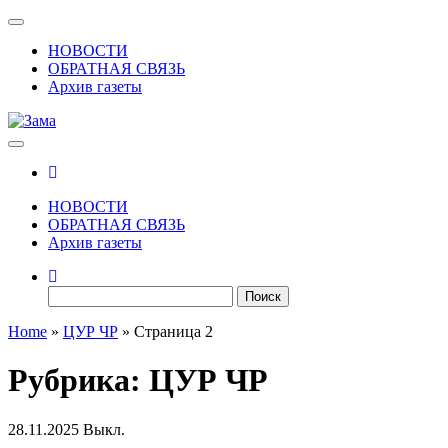
Skip
Показать/
to
Скрыть
НОВОСТИ
the
навигацию
ОБРАТНАЯ СВЯЗЬ
content
Архив газеты
Зама
Газета Шалинского района "Зама"
НОВОСТИ
ОБРАТНАЯ СВЯЗЬ
Архив газеты
Найти:
Home
»
ЦУР ЧР
»
Страница 2
Рубрика:
ЦУР ЧР
28.11.2025
Выкл.