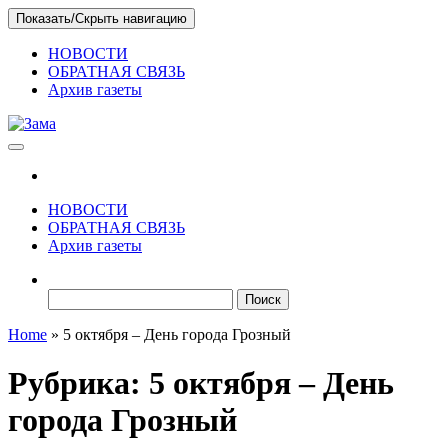
Skip
Показать/Скрыть навигацию
to
the
НОВОСТИ
content
ОБРАТНАЯ СВЯЗЬ
Архив газеты
Зама
Газета Шалинского района "Зама"
НОВОСТИ
ОБРАТНАЯ СВЯЗЬ
Архив газеты
Найти:
Home
»
5 октября – День города Грозный
Рубрика:
5 октября – День
города Грозный