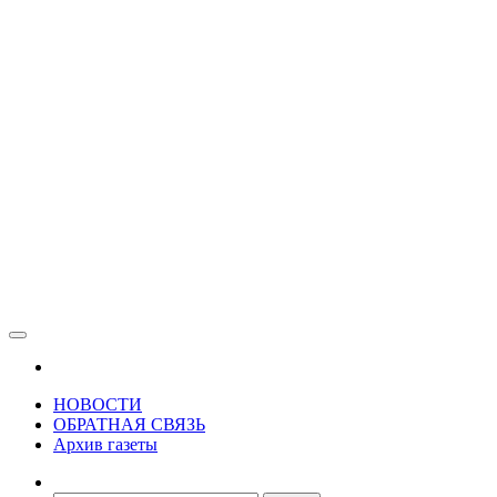
Зама
Газета Шалинского района "Зама"
НОВОСТИ
ОБРАТНАЯ СВЯЗЬ
Архив газеты