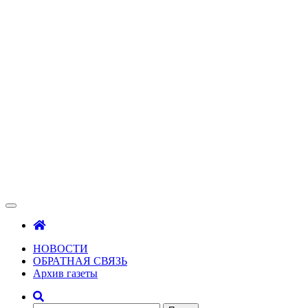
Зама
Газета Шалинского района "Зама"
НОВОСТИ
ОБРАТНАЯ СВЯЗЬ
Архив газеты