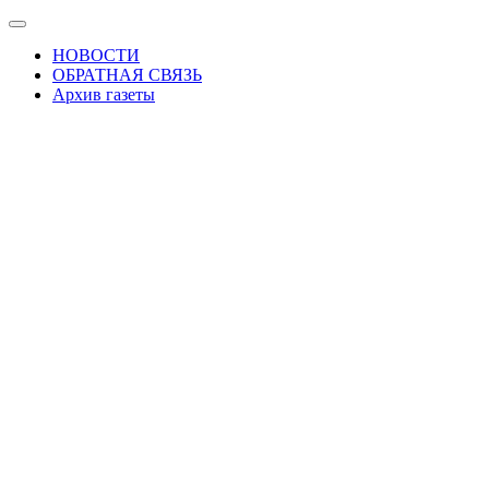
Skip
Показать/
to
Скрыть
НОВОСТИ
the
навигацию
ОБРАТНАЯ СВЯЗЬ
content
Архив газеты