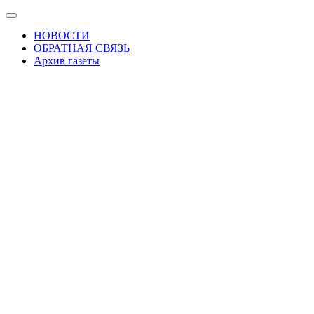
Skip
Показать/
to
Скрыть
НОВОСТИ
the
навигацию
ОБРАТНАЯ СВЯЗЬ
content
Архив газеты