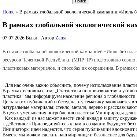
Найти:
Home
»
В рамках глобальной экологической кампании «Июль б
В рамках глобальной экологической ка
07.07.2026
Выкл.
Автор
Zama
В связи с глобальной экологической кампанией «Июль без пл
ресурсов Чеченской Республики (МПР ЧР) подготовило серию 
пластиковых материалов, и способах их сокращения. В рамка
«Для нас очень важно объяснить, почему использование пласти
В рамках основных тем: „Статистика по производству и утили
пластика“ мы информируем население региона о глобальности
Цель таких публикаций и бесед на эту тематику заключается в
натуральные материалы: стекло, металл, дерево и рассказываю
В целях уменьшения потребления пластика Минприроды делит
«Как каждый из нас может внести свой вклад в защиту окруж
к действию: «Присоединяйтесь к нам в создании будущего без 
Инициаторы идеи надеются, что серия публикаций вдохновит 
Вместе мы можем сделать наш мир чище и безопаснее для буд