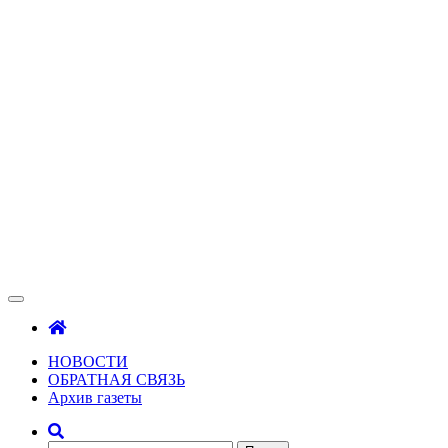
Зама
Газета Шалинского района "Зама"
НОВОСТИ
ОБРАТНАЯ СВЯЗЬ
Архив газеты