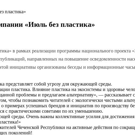
ез пластика»
мпании «Июль без пластика»
астика» в рамках реализации программы национального проекта
публикаций, направленных на повышение осведомленности насе
х этой инициативы организованы беседы и информационные часы
ка представляет собой угрозу для окружающей среды.
зации пластика. Влияние пластика на экосистемы и здоровье че
 данной проблемы и предлагаем альтернативу», — рассказывает
 том, чтобы познакомить читателей с экологически чистыми аль
т о примерах успешных брендов и инициатив по производству бе
ся с практическими советами по их уменьшению.
ающей среды. Очень важны коллективные усилия для достижения
пластика!»
жителей Чеченской Республики на активные действия по сокращ
ущих поколений!