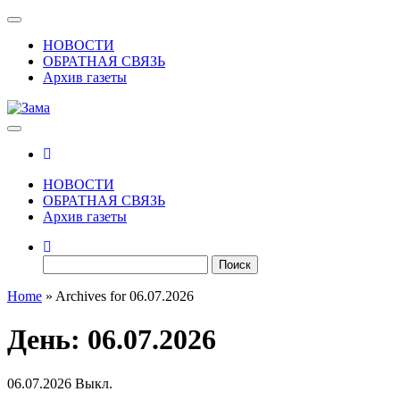
Skip
Показать/
to
Скрыть
НОВОСТИ
the
навигацию
ОБРАТНАЯ СВЯЗЬ
content
Архив газеты
Зама
Газета Шалинского района "Зама"
НОВОСТИ
ОБРАТНАЯ СВЯЗЬ
Архив газеты
Найти:
Home
»
Archives for 06.07.2026
День:
06.07.2026
06.07.2026
Выкл.