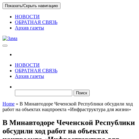
Skip
Показать/Скрыть навигацию
to
the
НОВОСТИ
content
ОБРАТНАЯ СВЯЗЬ
Архив газеты
Зама
Газета Шалинского района "Зама"
НОВОСТИ
ОБРАТНАЯ СВЯЗЬ
Архив газеты
Найти:
Home
»
В Минавтодоре Чеченской Республики обсудили ход
работ на объектах нацпроекта «Инфраструктура для жизни»
В Минавтодоре Чеченской Республики
обсудили ход работ на объектах