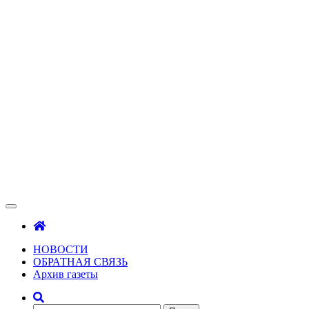
Зама
Газета Шалинского района "Зама"
НОВОСТИ
ОБРАТНАЯ СВЯЗЬ
Архив газеты