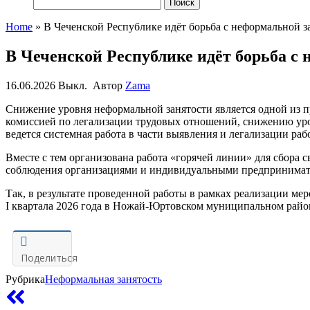
Найти:
Home
»
В Чеченской Республике идёт борьба с неформальной з
В Чеченской Республике идёт борьба с
16.06.2026
Выкл.
Автор
Zama
Снижение уровня неформальной занятости является одной из п
комиссией по легализации трудовых отношений, снижению уро
ведется
системная
работа
в части выявления
и легализации
раб
Вместе с тем о
рганизована работа «горячей
линии
»
для сбора 
соблюдения организациями и индивидуальными предпринимате
Так,
в результате проведенной работы в рамках реализации м
I
квартала
202
6
года в
Ножай-
Юртовском
муниципальном райо
Поделиться
Рубрика
Неформальная занятость