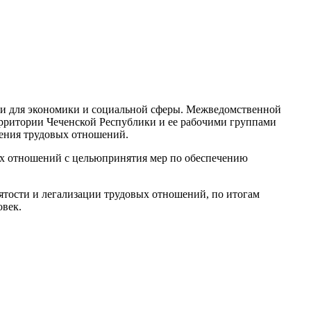
ки для экономики и социальной сферы.
Межведомственной
рритории Чеченской Республики и ее рабочими группами
ления
тру
довых отношений.
вых отношений
с целью
принятия мер по обеспечению
ятости и легализации трудовых отношений, по итогам
овек.