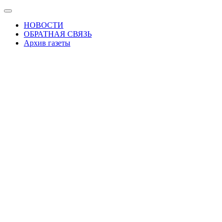
Skip
Показать/
to
Скрыть
НОВОСТИ
the
навигацию
ОБРАТНАЯ СВЯЗЬ
content
Архив газеты