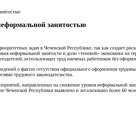
анятостью
 неформальной занятостью
риоритетных задач в Чеченской Республике, так как создает рис
вня неформальной занятости и доли «теневой»
экономики
на те
отодателей, использующих труд наемных работников без оформ
сведений о фактах отсутствия официального оформления трудо
лями трудового законодательства.
ероприятий, направленных на снижение уровня неформальной зан
не Чеченской Республики
выявлено и легализовано
более
60
чел