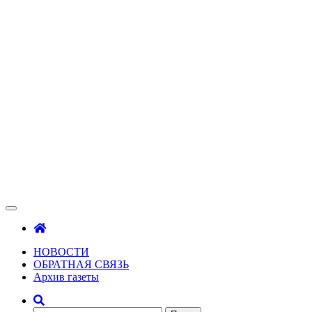
Зама
Газета Шалинского района "Зама"
НОВОСТИ
ОБРАТНАЯ СВЯЗЬ
Архив газеты