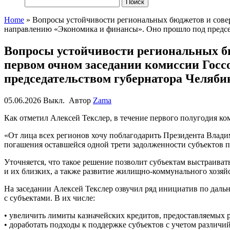
Найти:
Home
»
Вопросы устойчивости региональных бюджетов и сове
направлению «Экономика и финансы». Оно прошло под председ
Вопросы устойчивости региональных б
первом очном заседании комиссии Гос
председательством губернатора Челяби
05.06.2026
Выкл.
Автор
Zama
Как отметил Алексей
Текслер
, в течение первого полугодия к
«От лица всех регионов хочу поблагодарить Президента Влади
погашения оставшейся одной трети задолженности субъектов п
Уточняется, что такое решение позволит субъектам выстраива
и их близких, а также развитие жилищно-коммунального хозяйс
На заседании Алексей
Текслер
озвучил ряд инициатив по даль
с субъектами. В их числе:
•
увеличить лимиты казначейских кредитов, предоставляемых 
•
доработать подходы к поддержке субъектов с учетом различи