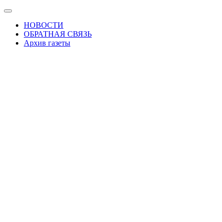
Skip
Показать/
to
Скрыть
НОВОСТИ
the
навигацию
ОБРАТНАЯ СВЯЗЬ
content
Архив газеты