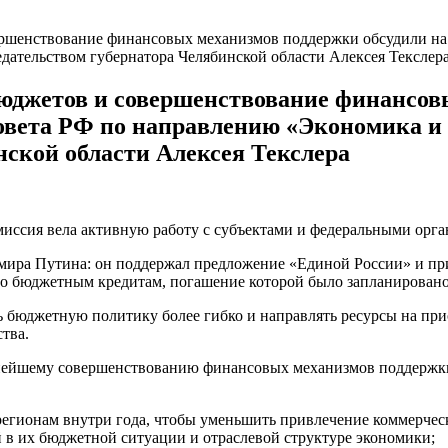
ршенствование финансовых механизмов поддержки обсудили на 
ательством губернатора Челябинской области Алексея Текслер
юджетов и совершенствование финансовы
совета РФ по направлению «Экономика и
нской области Алексея Текслера
омиссия вела активную работу с субъектами и федеральными орг
мира Путина: он поддержал предложение «Единой России» и при
о бюджетным кредитам, погашение которой было запланировано 
ть бюджетную политику более гибко и направлять ресурсы на п
тва.
нейшему совершенствованию финансовых механизмов поддержки 
регионам внутри года, чтобы уменьшить привлечение коммерческ
й в их бюджетной ситуации и отраслевой структуре экономики;