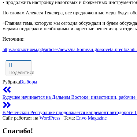
•
продолжить настройку налоговых и бюджетных инструментов
По словам Алексея
Текслера
, все предложенные меры будут о
«Главная тема, которую мы сегодня обсуждали и будем обсужд
мерами поддержки необходимы и адресные решения для отдельн
Источник:
https://объясняем.рф/articles/news/na-komissii-gossoveta-predlozhil
Поделиться
Рубрика
Выборы
Будущее начинается на Дальнем Востоке: инвестиции, рабочие
В Чеченской Республике продолжается капремонт автодороги 
Сайт работает на
WordPress
|
Тема:
Envo Magazine
Спасибо!