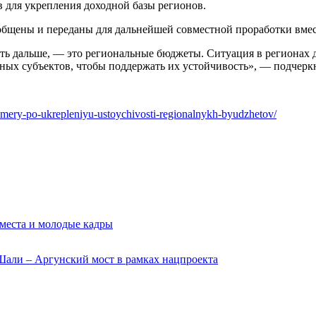
 для укрепления доходной базы регионов.
бобщены и переданы для дальнейшей совместной проработки вме
ать дальше, — это региональные бюджеты. Ситуация в регионах 
ых субъектов, чтобы поддержать их устойчивость», — подчеркн
i-mery-po-ukrepleniyu-ustoychivosti-regionalnykh-byudzhetov/
 места и молодые кадры
Шали – Аргунский мост в рамках нацпроекта