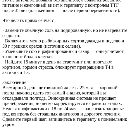
питание и ежегодный визит к терапевту с контролем ТТГ
после 35 лет (для женщин — после первой беременности).
Что делать прямо сейчас?
· Замените обычную соль на йодированную, но не нагревайте
ее долго.
· Включите в меню рыбу жирных сортов дважды в неделю и
30 г грецких орехов (источник селена).
· Уменьшите сою и рафинированный сахар — они угнетают
транспорт йода в клетки.
· Найдите 15 минут в день на стретчинг или прогулку:
кортизол, гормон стресса, блокирует превращение Т4 в
активный Т3.
Заключение
Всемирный день щитовидной железы 25 мая — хороший
повод наконец сдать тот самый анализ, который вы
откладывали полгода. Эндокринная система не прощает
пренебрежения, но легко корректируется на ранних этапах.
Неделя профилактики с 18 по 24 мая — шанс взять здоровье
под контроль без страшных диагнозов и дорогого лечения.
Сделайте первый шаг: запишитесь к терапевту в понедельник
утром.