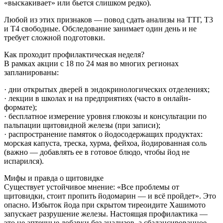
«выскакивает» или бьется слишком редко).
Любой из этих признаков — повод сдать анализы на ТТГ, Т3
и Т4 свободные. Обследование занимает один день и не
требует сложной подготовки.
Как проходит профилактическая неделя?
В рамках акции с 18 по 24 мая во многих регионах
запланированы:
· дни открытых дверей в эндокринологических отделениях;
· лекции в школах и на предприятиях (часто в онлайн-
формате);
· бесплатное измерение уровня глюкозы и консультации по
пальпации щитовидной железы (при записи);
· распространение памяток о йодосодержащих продуктах:
морская капуста, треска, хурма, фейхоа, йодированная соль
(важно — добавлять ее в готовое блюдо, чтобы йод не
испарился).
Мифы и правда о щитовидке
Существует устойчивое мнение: «Все проблемы от
щитовидки, стоит пропить йодомарин — и всё пройдет». Это
опасно. Избыток йода при скрытом тиреоидите Хашимото
запускает разрушение железы. Настоящая профилактика —
это не аптечные добавки без анализов, а сбалансированное