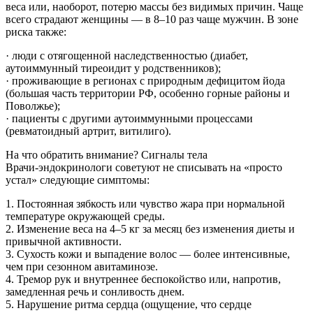
веса или, наоборот, потерю массы без видимых причин. Чаще
всего страдают женщины — в 8–10 раз чаще мужчин. В зоне
риска также:
· люди с отягощенной наследственностью (диабет,
аутоиммунный тиреоидит у родственников);
· проживающие в регионах с природным дефицитом йода
(большая часть территории РФ, особенно горные районы и
Поволжье);
· пациенты с другими аутоиммунными процессами
(ревматоидный артрит, витилиго).
На что обратить внимание? Сигналы тела
Врачи-эндокринологи советуют не списывать на «просто
устал» следующие симптомы:
1. Постоянная зябкость или чувство жара при нормальной
температуре окружающей среды.
2. Изменение веса на 4–5 кг за месяц без изменения диеты и
привычной активности.
3. Сухость кожи и выпадение волос — более интенсивные,
чем при сезонном авитаминозе.
4. Тремор рук и внутреннее беспокойство или, напротив,
замедленная речь и сонливость днем.
5. Нарушение ритма сердца (ощущение, что сердце