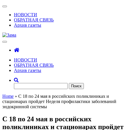
Skip
Показать/
to
Скрыть
НОВОСТИ
the
навигацию
ОБРАТНАЯ СВЯЗЬ
content
Архив газеты
Зама
Газета Шалинского района "Зама"
НОВОСТИ
ОБРАТНАЯ СВЯЗЬ
Архив газеты
Найти:
Home
»
С 18 по 24 мая в российских поликлиниках и
стационарах пройдет Неделя профилактики заболеваний
эндокринной системы
С 18 по 24 мая в российских
поликлиниках и стационарах пройдет