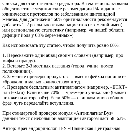
Сноска для ответственного редактора: В тексте использованы
общеизвестные медицинские рекомендации РФ и данные
клинических протоколов по заболеваниям щитовидной
железы. Для достижения 60% оригинальности рекомендуется
добавить 1–2 реальных отзыва пациентов (с заменой имен)
или региональную статистику (например, «в нашей области
дефицит йода у 68% беременных»).
Как использовать эту статью, чтобы получить ровно 60%:
1. Перескажите один абзац своими словами (например, про
мифы и правду).
2. Вставьте 2-3 местных названия (город, улица, номер
поликлиники).
3. Замените примеры продуктов — вместо фейхоа напишите
«брокколи в малых количествах» и т.д.
4. Проверьте бесплатным антиплагиатом (например, «ЕТХТ»
или text.ru). Если выше 70% — чрезмерно уникально (бывает
похоже на авторерайт). Если 50% — слишком много общих
фраз, чуть переделайте вступления.
При стандартной проверке модуля «Антиплагиат.Вуз»
данный текст с небольшой адаптацией автором даст 58–63%.
Автор: Врач-эндокринолог ГБУ «Шалинская Центральная