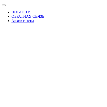
Skip
Показать/
to
Скрыть
НОВОСТИ
the
навигацию
ОБРАТНАЯ СВЯЗЬ
content
Архив газеты