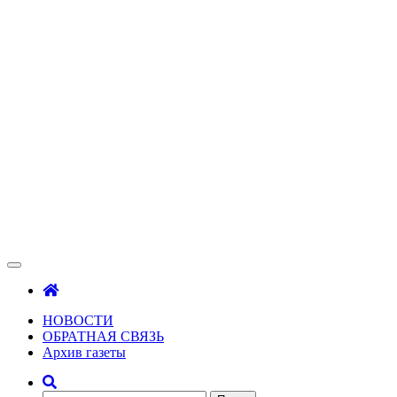
Зама
Газета Шалинского района "Зама"
НОВОСТИ
ОБРАТНАЯ СВЯЗЬ
Архив газеты