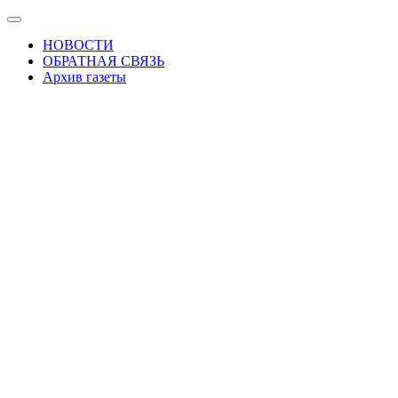
Skip
Показать/
to
Скрыть
НОВОСТИ
the
навигацию
ОБРАТНАЯ СВЯЗЬ
content
Архив газеты