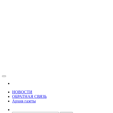
Зама
Газета Шалинского района "Зама"
НОВОСТИ
ОБРАТНАЯ СВЯЗЬ
Архив газеты