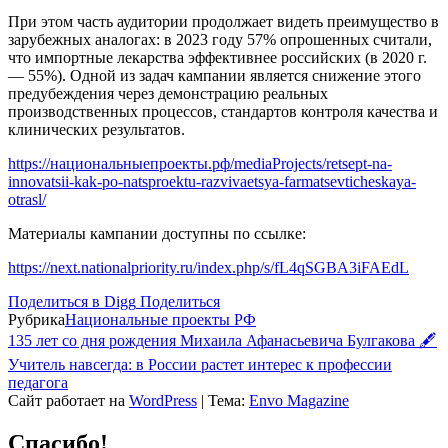
При этом часть аудитории продолжает видеть преимущество в
зарубежных аналогах: в 2023 году 57% опрошенных считали,
что импортные лекарства эффективнее российских (в 2020 г.
— 55%). Одной из задач кампании является снижение этого
предубеждения через демонстрацию реальных
производственных процессов, стандартов контроля качества и
клинических результатов.
https://национальныепроекты.рф/mediaProjects/retsept-na-
innovatsii-kak-po-natsproektu-razvivaetsya-farmatsevticheskaya-
otrasl/
Материалы кампании доступны по ссылке:
https://next.nationalpriority.ru/index.php/s/fL4qSGBA3iFAEdL
Поделиться в Digg
Поделиться
Рубрика
Национальные проекты РФ
135 лет со дня рождения Михаила Афанасьевича Булгакова 🖋
Учитель навсегда: в России растет интерес к профессии
педагога
Сайт работает на
WordPress
|
Тема:
Envo Magazine
Спасибо!