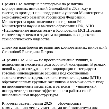
Премия GIA запущена платформой по развитию
корпоративных инноваций
GenerationS
в 2023 году и
ежегодно проходит при поддержке и участии Министе
рства
экономического развития Российской Федерации
,
Министерства промышленности и торговли РФ,
Министерства науки и высшего образования РФ
,
АНО
«Национальные приоритеты»
и Корпорации МСП
.
Премия
соответствует целям и задачам национальных проектов
технол
огического лидерства.
Директор платформы по развитию корпоративных инноваций
GenerationS
Екатерина Петрова:
«
Премия GIA 2026 —
не просто признание лучших, а
полноценная экосистема долгосрочной кооперации.
В рамках
новой модели сотрудничества корпорации интегрируют
готовые инновационные решения под собственные
технологические задачи; технологические стартапы (МТК)
обретают первых крупных заказчиков и возможность выхода
на промышленные масштабы; а регионы — уникальный
инструмент для оценки эффективности работы своей
инновационной инфраструктуры.
Ключевая задача премии 2026 — сформи
ровать
коммуникацию
между участниками всей экос
истемы для