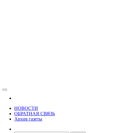
Зама
Газета Шалинского района "Зама"
НОВОСТИ
ОБРАТНАЯ СВЯЗЬ
Архив газеты