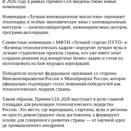
В 2026 году
в рамках Премии
GIA
вв
едены
также
новые
номинации
:
Номинация «Лучшая инновационная
экосистема
»
оценивает
технопарки и особые экономические зоны с и
нновационным
контуром — наличие
лабораторий, инжиниринговых центров,
программ акселерации.
Совместные номинации с МФТИ «Лучший стартап ПУТП» и
«Кузница технологических кадров» опреде
лят
лучшие вузы и
лучшие студенческие проекты страны, кто уже имеет опыт
создания решения под конкретные бизнес-задачи и готов их
пилотировать на базе ведущих корпораций.
Победители получат федеральное признание со стороны
Минэкономразвития Росс
ии и Минобрнауки России, которое
официально подтвердит статус компаний
-победителей
как
технологических лидеров страны.
Таким образом,
Премия GIA 2026
выступает в роли главной
площадки для реализации технологического лидерства
России. Это
место
, где корпорации, стартапы, вузы и регионы
не просто демонстрируют свои достижения, а формируют
основу для суверенного развития страны — от научной идеи
до промышленного внедрения.