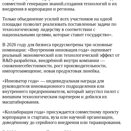
совместной генерации
знаний
,
создания технологий
и их
вн
едрения
в корпорации и регионы.
Только объединение усилий всех участников на одной
площадке позволит реализовать поставленные задачи по
технологическому лидерству в соответствии с
национальными целя
ми, которые ставит государство».
В 2026 году для бизнеса предусмотрены три
основные
номинации:
«Внутренняя инновация года» оценивает
реальный экономический или технологический эффект от
R&D-разработки, внедрённой внутри компании
—
снижение
себестоимости, рост производительности,
импортозамещение, новая продуктовая линейка.
«
Инноватор
года» —
индивидуальная награда для
руководителя инновационного подразделения или
внутреннего предпринимателя, который запустил
пилот с
внешним технологическим
партнер
ом
и добился их
масштабирования.
«Коллаборация года» присуждается совместному проекту
корпорации и стартапа, вуза или научной организации,
доведённому до серийного внедрения или тиражирования
.