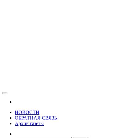
Зама
Газета Шалинского района "Зама"
НОВОСТИ
ОБРАТНАЯ СВЯЗЬ
Архив газеты