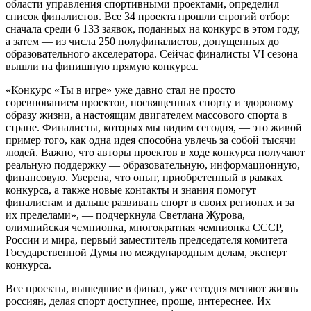
области управления спортивными проектами, определил
список финалистов. Все 34 проекта прошли строгий отбор:
сначала среди 6 133 заявок, поданных на конкурс в этом году,
а затем
—
из числа 250 полуфиналистов, допущенных до
образовательного акселератора. Сейчас финалисты VI сезона
вышли на финишную прямую конкурса.
«Конкурс «Ты в игре» уже давно стал не просто
соре
внованием проектов, посвященных спорту и здоровому
образу жизни, а настоящим двигателем массового спорта в
стране. Финалисты, которых мы видим сегодня, — это живой
пример того, как одна идея способна увлечь за собой тысячи
людей. Важно, что авторы проектов
в ходе конкурса получают
реальную поддержку — образовательную, информационную,
финансовую. Уверена, что опыт, приобретенный в рамках
конкурса, а также новые контакты и знания помогут
финалистам и дальше развивать спорт в своих регионах и за
их пределами»,
— подчеркнула Светлана Журова,
олимпийская чемпионка, многократная чемпионка СССР,
России и мира, первый заместитель председателя комитета
Государственной Думы по международным делам, эксперт
конкурса.
Все проекты, вышедшие в финал, уже сегодня меняют жизнь
россиян, делая спорт доступнее, проще, интереснее. Их