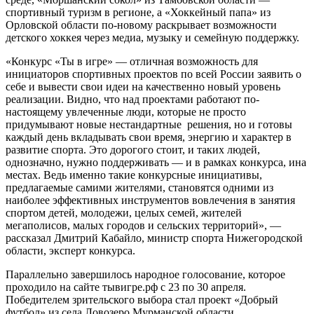
спортивный туризм в регионе, а «Хоккейный папа» из
Орловской области по-новому раскрывает возможности
детского хоккея через медиа, музыку и семейную поддержку.
«Конкурс «Ты в игре»
—
отличная возможность для
инициаторов спортивных проектов по всей России заявить о
себе и вывести свои идеи на качественно новый уровень
реализации. Видно, что над проек
тами работают по-
настоящему увлеченные люди, которые не просто
придумывают новые нестандартные решения, но и готовы
каждый день вкладывать свои время, энергию и характер в
развитие спорта. Это дорогого стоит, и таких людей,
однозначно, нужно поддерживать
—
и в рамках конкурса, и
на
местах. Ведь именно такие конкурсные инициативы,
предлагаемые самими жителями, становятся одними из
наиболее эффективных инструментов вовлечения в занятия
спортом детей, молодежи, целых семей, жителей
мегаполисов, малых городов и сельских территорий»,
—
рассказал Дмитрий Кабайло, министр спорта Нижегородской
области, эксперт конкурса.
Параллельно завершилось народное голосование, которое
проходило на сайте тывигре.рф с 23 по 30 апреля.
Победителем зрительского выбора стал проект
«Добрый
футбол» из села Ловозеро Мурманской области
,