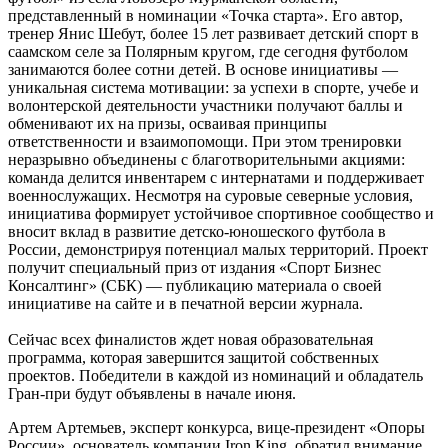
представленный в номинации «Точка старта». Его автор,
тренер Янис Шебут
, более 15 лет развивает детский спорт в
саамском селе за Полярным кругом, где сегодня футболом
занимаются более сотни детей. В основе инициативы —
уникальная система мотивации: за успехи в спорте, учебе и
волонтерской деятельности участники получают баллы
и
обменивают их на призы, осваивая принципы
ответственности и взаимопомощи. При этом тренировки
неразрывно объединены с благотворительными акциями:
команда делится инвентарем с интернатами и поддерживает
военнослужащих. Несмотря на суровые северные услови
я,
инициатива формирует устойчивое спортивное сообщество и
вносит вклад в развитие детско-юношеского футбола в
России, демонстрируя потенциал малых территорий. Проект
получит специальный приз от издания «Спорт Бизнес
Консалтинг» (СБК) — публикацию материал
а о своей
инициативе на сайте и в печатной версии журнала.
Сейчас всех финалистов ждет новая образовательная
программа, которая завершится защитой собственных
проектов. Победители в каждой из номинаций и обладатель
Гран-при будут объявлены в начале июня.
Артем Артемьев, эксперт конкурса, вице-президент «Опоры
России», основатель компании Iron King, обратил внимание