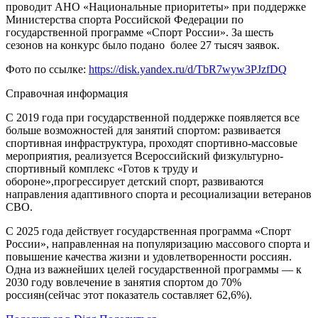
проводит АНО «Национальные приоритеты» при поддержке
Министерства спорта Российской Федерации по
государственной программе «Спорт России». За шесть
сезонов на конкурс было подано более 27 тысяч заявок.
Фото по ссылке:
https://disk.yandex.ru/d/TbR7wyw3PJzfDQ
Справочная информация
С 2019 года при государственной поддержке появляется все
больше возможностей для занятий спортом: развивается
спортивная инфраструктура, проходят спортивно-массовые
мероприятия, реализуется Всероссийский физкультурно-
спортивный комплекс
«Готов к труду и
обороне»,
прогрессирует детский спорт, развиваются
направления ада
птивного спорта и ресоциализации ветеранов
СВО.
С 2025 года действ
ует государственная программа
«Спорт
России»
, направленная на популяризацию массового спорта и
повышение качества жизни и удовлетворенности россиян.
Одна из важнейших целей государственной программы
—
к
2030 году вовлечение в занятия спортом
до 70%
россиян
(сейчас этот показатель составляет 62,6%).