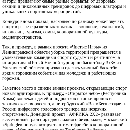
авторы предлагают самые разные форматы: от дворовых
секций и инклюзивных тренировок до цифровых платформ и
уникальных спортивных мероприятий.
Конкурс вновь показал, насколько по-разному может звучать
спорт в разрезе различных тематик — экологии, технологий,
инклюзии, туризма, семьи, корпоративной культуры,
медиапространства.
Так, к примеру, в рамках проекта «Чистые Игры» из
Ленинградской области
уборка территорий превращается в
увлекательный командный спорт с судьями и рейтингом, а
инициатива «Пятый Ночной турнир по баскетболу 3х3» из
Ульяновской области призвана сделать уличный баскетбол
ярким городским событием для молодежи и работающих
горожан.
Заметное место в списке заняли проекты, открывающие спорт
новым аудиториям.
К примеру, «Открытое небо» (Республика
Крым
) вовлекает детей и подростков в гонки дронов и
техническое творчество, а петербургский «ВсемБег» создает в
России цифрового голосового тренера для незрячих
спортсменов. Донецкий проект «АФРИКА 2Х2» развивает
всесезонный транспорт для сложного бездорожья,
московский
«Springle»
популяризирует алтимат фрисби в корпоративной
среде, «Моршанский сокол» из Тамбовской области —