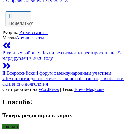
23 апреля 2026г. № 17 (93522) A
Поделиться
Рубрика
Архив газеты
Метки
Архив газеты
В горных районах Чечни реализуют инвестпроекты на 22
млрд рублей в 2026 году
II Всероссийский форум с международным участием
«Технологии долголетия»: главное событие года в области
активного долголетия
Сайт работает на
WordPress
|
Тема:
Envo Magazine
Спасибо!
Теперь редакторы в курсе.
Закрыть