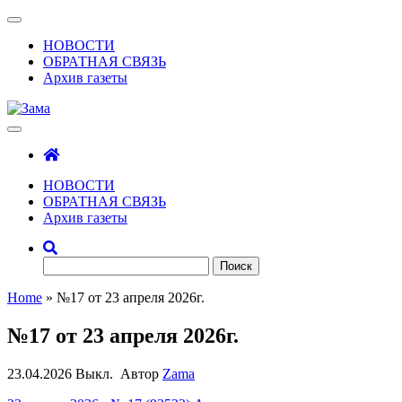
Skip
Показать/
to
Скрыть
НОВОСТИ
the
навигацию
ОБРАТНАЯ СВЯЗЬ
content
Архив газеты
Зама
Газета Шалинского района "Зама"
НОВОСТИ
ОБРАТНАЯ СВЯЗЬ
Архив газеты
Найти:
Home
»
№17 от 23 апреля 2026г.
№17 от 23 апреля 2026г.
23.04.2026
Выкл.
Автор
Zama