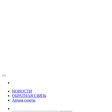
Зама
Газета Шалинского района "Зама"
НОВОСТИ
ОБРАТНАЯ СВЯЗЬ
Архив газеты