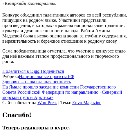
«Кегирхойн кхолларалла».
Конкурс объединил талантливых авторов со всей республики,
пишущих на родном языке. Участники представили
произведения, в которых отражены национальные традиции,
культура и духовные ценности народа. Работа Амины
Мадаевой была высоко оценена жюри за глубину содержания,
выразительность и бережное отношение к родному слову.
Сама победительница отметила, что участие в конкурсе стало
для неё важным этапом профессионального и творческого
роста.
Поделиться в Digg
Поделиться
Рубрика
Национальные проекты РФ
Здоровье – наша главная ценность
На Ямале прошло заседание комиссии Государственного
Совета Российской Федерации по направлению «Северный
морской путь и Арктика»
Сайт работает на
WordPress
|
Тема:
Envo Magazine
Спасибо!
Теперь редакторы в курсе.