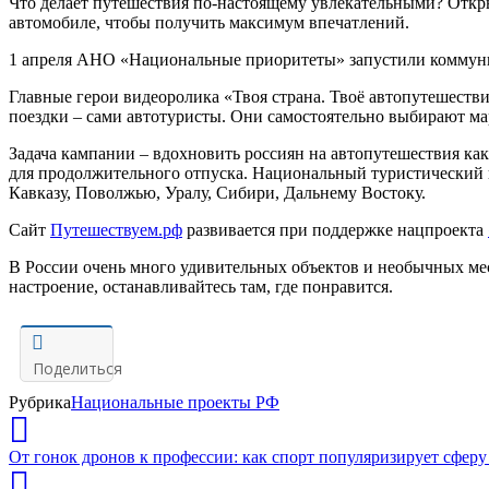
Что делает путешествия по-настоящему увлекательными? Откры
автомобиле, чтобы получить максимум впечатлений.
1 апреля
АНО «Национальные приоритеты»
запустили коммун
Главные герои видеоролика
«Твоя страна. Твоё автопутешеств
поездки – сами автотуристы. Они само
стоятельно выбирают ма
Задача кампании –
вдохновить россиян на
авто
путешествия как
для продолжительного отпуска. Национальный туристический
Кавказу, Поволжью, Уралу, Сибири, Дальнему Востоку.
Сайт
Путешествуем.рф
развивается при поддержке нацпроекта
В России очень много удивительных объектов и необычных мест
настроение, останавливайтесь там, где понравится.
Поделиться
Рубрика
Национальные проекты РФ
От гонок дронов к профессии: как спорт популяризирует сфер