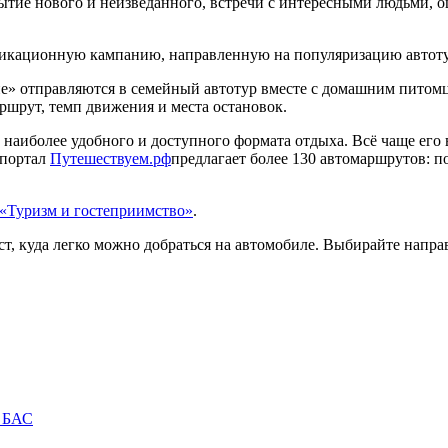
тие нового и неизведанного, встречи с интересными людьми, о
икационную кампанию, направленную на популяризацию автоту
ие»
отправляются в семейный автотур вместе с домашним питомц
ршрут, темп движения и места остановок.
 наиболее удобного и доступного формата отдыха
.
Всё чаще его 
 портал
Путешествуем.рф
предлагает более 130 автомаршрутов: п
«Туризм и гостеприимство»
.
, куда легко можно добраться на автомобиле. Выбирайте направ
у БАС