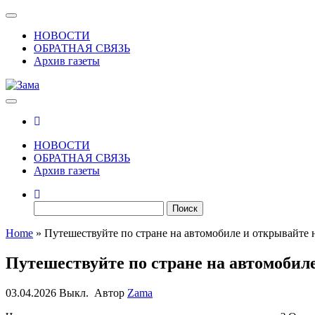
Skip
Показать/
to
Скрыть
НОВОСТИ
the
навигацию
ОБРАТНАЯ СВЯЗЬ
content
Архив газеты
Зама
Газета Шалинского района "Зама"
НОВОСТИ
ОБРАТНАЯ СВЯЗЬ
Архив газеты
Найти:
Home
»
Путешествуйте по стране на автомобиле и открывайте 
Путешествуйте по стране на автомобил
03.04.2026
Выкл.
Автор
Zama