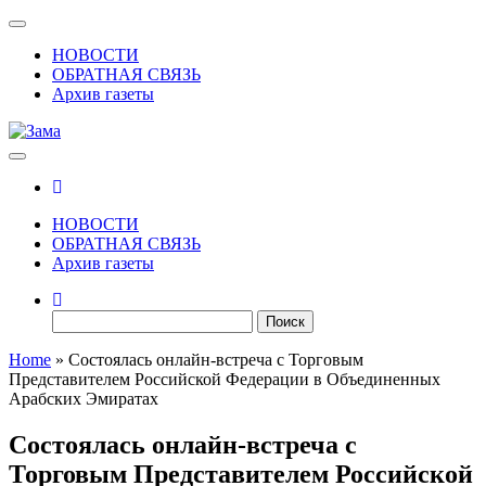
Skip
Показать/
to
Скрыть
НОВОСТИ
the
навигацию
ОБРАТНАЯ СВЯЗЬ
content
Архив газеты
Зама
Газета Шалинского района "Зама"
НОВОСТИ
ОБРАТНАЯ СВЯЗЬ
Архив газеты
Найти:
Home
»
Состоялась онлайн-встреча с Торговым
Представителем Российской Федерации в Объединенных
Арабских Эмиратах
Состоялась онлайн-встреча с
Торговым Представителем Российской