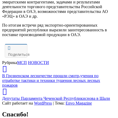
эмиратскими
контрагентами, задачами и результатами
деятельности торгового представительства Российской
Федерации в
ОАЭ
, возможностями представительства АО
«РЭЦ» в
ОАЭ
и др.
По итогам встречи р
яд экспортно-ориентированных
предприятий республики выразили
заинтересованность
в
поставке производимой продукции в
ОАЭ
.
Поделиться
Рубрика
МСП
НОВОСТИ
В Грозненском лесничестве прошли смотр-учения по
отработке тактики и техники тушения лесных лесных
пожаров
Депутаты Парламента Чеченской Республикиснова в Шали
Сайт работает на
WordPress
|
Тема:
Envo Magazine
Спасибо!