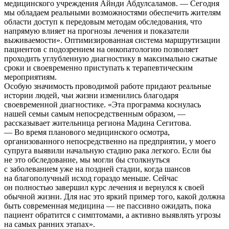
медицинского учреждения Айнди Абдулсаламов. — Сегодня
мы обладаем реальными возможностями обеспечить жителям
области доступ к передовым методам обследования, что
напрямую влияет на прогнозы лечения и показатели
выживаемости». Оптимизированная система маршрутизации
пациентов с подозрением на онкопатологию позволяет
проходить углубленную диагностику в максимально сжатые
сроки и своевременно приступать к терапевтическим
мероприятиям.
Особую значимость проводимой работе придают реальные
истории людей, чьи жизни изменились благодаря
своевременной диагностике. «Эта программа коснулась
нашей семьи самым непосредственным образом, —
рассказывает жительница региона Мадина Сегитова.
— Во время планового медицинского осмотра,
организованного непосредственно на предприятии, у моего
супруга выявили начальную стадию рака легкого. Если бы
не это обследование, мы могли бы столкнуться
с заболеванием уже на поздней стадии, когда шансов
на благополучный исход гораздо меньше. Сейчас
он полностью завершил курс лечения и вернулся к своей
обычной жизни. Для нас это яркий пример того, какой должна
быть современная медицина — не пассивно ожидать, пока
пациент обратится с симптомами, а активно выявлять угрозы
на самых ранних этапах».