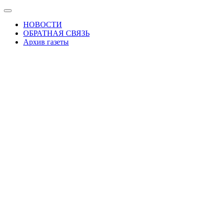
Skip
Показать/
to
Скрыть
НОВОСТИ
the
навигацию
ОБРАТНАЯ СВЯЗЬ
content
Архив газеты