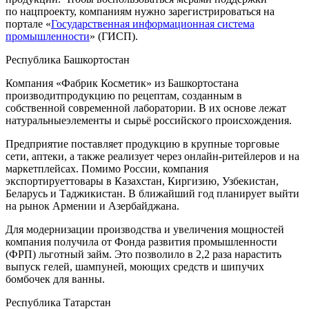
по
нацпроекту
, компаниям нужно зарегистрироваться
на
портале
«
Государственная информационная система
промышленности
»
(ГИСП).
Республика
Башкортостан
Компания «Фабрик
Косметик
» из Башкортостана
производит
продукцию по рецептам, созданным
в
собственной современной лаборатории. В
их
основе лежат
натуральны
е
элемент
ы
и сырь
ё
российского происхождения
.
Предприятие поставляет продукцию в
крупные торговые
се
ти, аптек
и
, а также
реализует через
онлайн-
ритейлеров
и на
маркетплейсах
.
Помимо России, компания
экспортирует
товары в
Казахстан, Киргизию, Узбекистан,
Беларусь и Таджикистан. В ближайший год планирует
выйти
на рынок
Армении и Азербайджан
а
.
Для модернизации производства и увеличения мощностей
компания получила от Фонда развития промышленности
(ФРП) льготный
за
й
м
. Это позволи
ло
в 2,2 раза
нарастить
выпуск гелей, шампуней, моющих средств и шипучих
бомбочек
для ванны.
Республика Татарстан