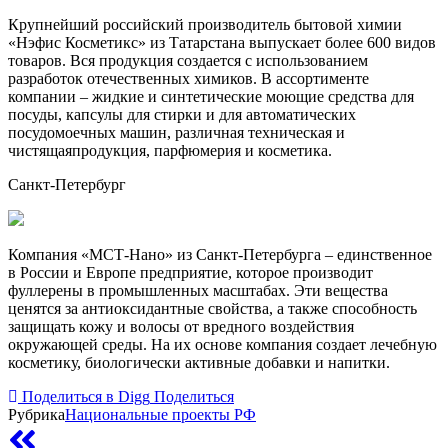
Крупнейший российский производитель бытовой химии
«
Нэфис
Косметикс
» из Татарстана выпускает более 600 видов
товаров. Вся продукция создается с использованием
разработок отечественных химиков. В ассортименте
компании – жидкие и синтетические моющие средства для
посуды,
капсулы для стирки и
для
автоматических
посудомоечных машин
, различн
ая
техническ
ая
и
чистящ
ая
продукци
я
, парфюмери
я
и косметик
а
.
Санкт-Петербург
Компания «МСТ-Нано» из Санкт-Петербурга
–
единственное
в России и Европе предприятие, которое производит
фуллерены в промышленных масштабах. Эти вещества
ценятся за
антиоксидантные свойства
, а также
способность
защищать кожу и волосы от вредного воздействия
окружающей среды. На их основе компания создает лечебную
косметику, биологически активные добавки и напитки.
Поделиться в Digg
Поделиться
Рубрика
Национальные проекты РФ