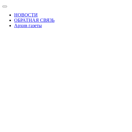
Skip
Показать/
to
Скрыть
НОВОСТИ
the
навигацию
ОБРАТНАЯ СВЯЗЬ
content
Архив газеты