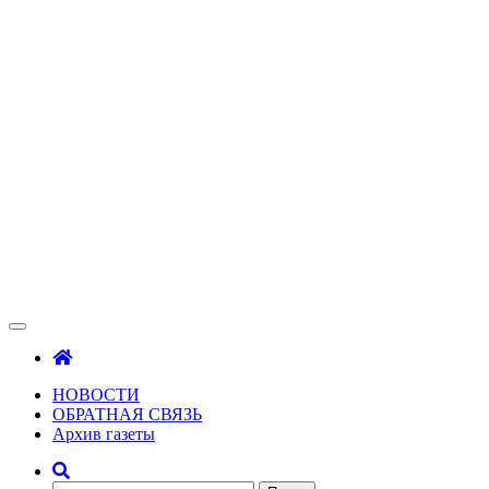
Зама
Газета Шалинского района "Зама"
НОВОСТИ
ОБРАТНАЯ СВЯЗЬ
Архив газеты