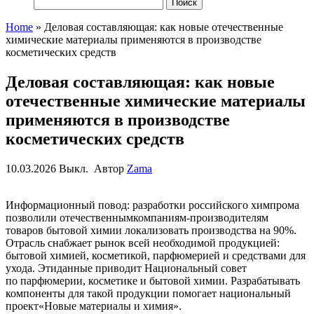
Найти:
Home
»
Деловая составляющая: как новые отечественные
химические материалы применяются в производстве
косметических средств
Деловая составляющая: как новые
отечественные химические материалы
применяются в производстве
косметических средств
10.03.2026
Выкл.
Автор
Zama
Информационный
повод
:
разработк
и
российского
химпрома
позволили
отечественны
м
компани
ям
-производител
ям
товаров бытовой химии локализова
ть
производства
на 90%
.
Отрасль снабжает рынок
всей
необходимой продукцией:
бытовой химией, косметикой, парфюмерией и средствами для
ухода.
Эти
данные приводит Национальный совет
по
парфюмерии, косметике и бытовой химии.
Разрабатывать
компоненты для такой продукции
помогает
нац
иональный
проект
«Новые материалы и химия»
.