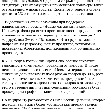
для придания
уходовым
средствам
сверкающей и плотной
структуры
.
Для
их
загущения
применяются полимеры
также
отечественного производства
. Кроме того, теперь в
стране
делают и УФ-фильтры для солнцезащитн
ой косметики
.
Эти достижения стали возможны при поддержке
национального проекта «Новые материалы и
химия».
Например,
Фонд развития промышленности предоставляет
компаниям займы на
выгодных условиях: от 5
млн
до 2
млрд
руб
.
под 3% или 5% годовых. Эти средства можно
направить на разработку новых продуктов, технологий
,
проведени
е
лабораторных исследований
или организацию
производств
а
.
К 2030 году в России планируют
еще больше
сократить
зависимость химической продукции
от импорта
.
В числе
целей
национального проекта «Новые материалы и химия»
–
сни
жение
дол
и
ввозимых из-за рубежа товаров до 30%
, рост
выручк
и
отечественных химических предприятий на 3
трлн
руб.
,
реш
ение
вопроса
нехватки кадров в отрасли. Для
этого в течение пяти лет при содействии государства будет
пров
еден ряд профориентационных мероприятий
.
По нацпроекту разработают 23 химические цепочки
, которые
позволят выпускать более 700
видов
критически
важн
о
й
продукции.
Чтобы воспользоваться мерами поддержки