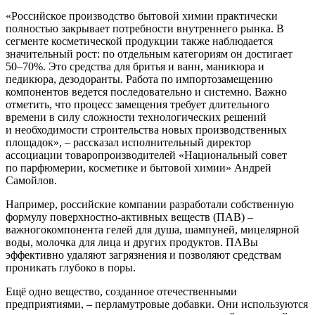
«Российское производство бытовой химии практически
полностью закрывает потребности внутреннего рынка. В
сегменте косметической продукции также наблюдается
значительный рост: по отдельным категориям он достигает
50
–
70%
. Это
средства для бритья
и ванн
,
маникюра и
педикюра
,
дезодоранты. Работа по импортозамещению
компонентов ведется последовательно и системно. Важно
отметить, что процесс замещения требует длительного
времени в силу сложности технологических решений
и
необходимости строительства новых производственных
площадок»
,
–
рассказал исполнительный директор
ассоциации товаропроизводителей «Национальный совет
по
парфюмерии, косметике и бытовой химии» Андрей
Самойлов.
Например,
российские компании разработали
собственную
формулу
поверхностно-активных веществ (ПАВ)
–
важн
ого
компонент
а
гелей для душа, шампуней,
мицелярной
воды, молочка для лица
и других продуктов
.
ПАВы
эффективно удаляют загрязнения и позволяют средствам
проникать глубоко в поры.
Ещ
ё
одно вещество, созданное отечественными
предприятиями
,
–
п
ерламутровые добавки
. Они
используются