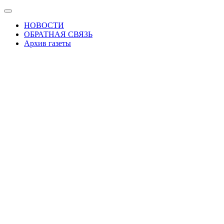
Skip
Показать/
to
Скрыть
НОВОСТИ
the
навигацию
ОБРАТНАЯ СВЯЗЬ
content
Архив газеты