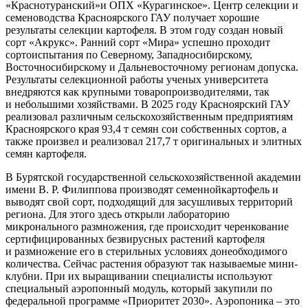
«Краснотуранский»
и
ОПХ
«Курагинское». Центр селекции и
семеноводства Красноярского ГАУ получает хорошие
результаты селекции картофеля. В этом году создан новый
сорт «Акрукс».
Р
анний сорт «Мира»
у
спешно проходит
сортоиспытания по Северному, Западносибирскому,
Восточносибирскому и Дальневосточному регионам допуска.
Результаты селекционной работы ученых университета
внедряются как крупными товаропроизводителями, так
и
небольшими хозяйствами.
В 2025 году Красноярский ГАУ
реализовал различным сельскохозяйственным предприятиям
Красноярского края 93,4 т семян сои собственных сортов, а
также произвел и реализовал 217,7 т оригинальных и элитных
семян картофеля.
В
Бурятской
государственной
сельскохозяйственной академии
имени В.
Р. Филиппова
производ
ят
семенно
й
картофел
ь
и
выв
одят
сво
й
сорт, подходящ
ий
для засушливых территорий
региона.
Для этого здесь открыли лабораторию
микронального размножения, где происходит черенкование
сертифицированных безвирусных растений картофеля
и
размножение его
в стерильных условиях
до
необходимого
количества. Сейчас растения образуют
так называемые
мини-
клубни
.
При их выращивании специалисты используют
специальный аэропонный модуль
, котор
ый
зак
упили по
федеральной программе «Приоритет 2030»
.
А
эропоника
–
это