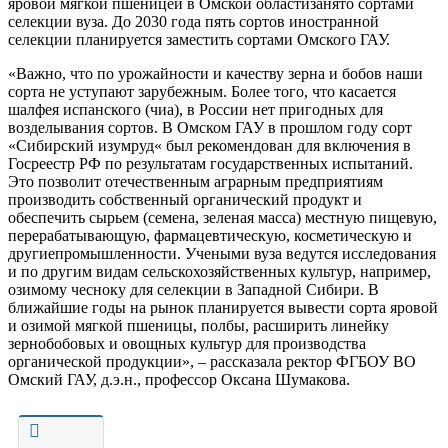
яровой мягкой пшеницей в
Омской области
занято сортами
селекции вуза. До 2030 года
пять
сортов иностранной
селекции
планируется заместить
сортами Омского ГАУ.
«
Важно, что по урожайности и качеству зерна и бобов наши
сорта не уступают зарубежным. Более того, что касается
шалфея испанского (чиа)
,
в России нет пригодных для
возделывания сортов. В Омском ГАУ
в прошлом
году сорт
«
Сибирский изумруд
«
был
рекомендован для включения в
Госреестр РФ по результатам государственных испытаний.
Это позволит отечественным аграрным предприятиям
производить собственный органический продукт и
обеспечить сырьем (семена, зеленая масса) местную пищевую,
перерабатывающую, фармацевтическую, косметическую и
др
угие
промышленности. Учеными вуза ведутся исследования
и по другим видам сельскохозяйственных культур, например,
озимому чесноку для селекции
в
Западной Сибири. В
ближайшие годы на рынок планируется вывести сорта яровой
и озимой мягкой пшеницы, полбы, расширить линейку
зернобобовых и овощных культур для производства
органической продукции
»
,
– рассказала ректор ФГБОУ ВО
Омский ГАУ, д.э.н., профессор Оксана Шумакова.