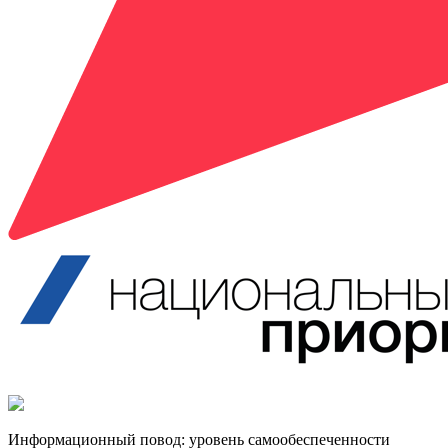
Информационный повод:
у
ровень
само
обеспеченности