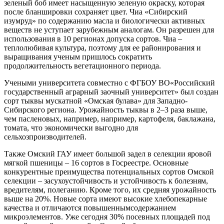
зеленый боб имеет насыщенную зеленую окраску, которая
после бланшировки сохраняет цвет.
Ч
иа «Сибирский
изумруд» по содержанию масла и биологически активных
веществ не уступает зарубежным аналогам.
Он
разреш
е
н для
использования в 10 регионах допуска сортов.
Ч
иа
–
теплолюбив
ая
культур
а
, поэтому для е
е
районирования и
выращивания уч
е
ным пришлось сократить
продолжительность вегетационного периода.
У
чеными университета
с
овместно с ФГБОУ
ВО
«Российский
государственный аграрный заочный университет»
был создан
сорт
тыквы
мускатной «Омская булава» для Западно-
Сибирского региона. Урожайность тыквы в
2–
3 раза
выше,
чем пасленовых,
например,
например, картофел
я
, баклажан
а
,
томат
а
,
что
экономически выгодно
для
сельхозпроизводителей.
Также
Омский ГАУ имеет
большой
задел в селекции яровой
мягкой пшеницы
–
16 сортов в
Госреестре.
Основные
конкурентные преимущества потенциальных сортов Омской
селекции
–
засухоустойчивость и устойчивость к болезням
,
вредителям, полеганию
. Кроме того,
их
средняя урожайность
выше на 20%.
Н
овые сорта и
меют высокие хлебопекарные
качества и
отличаются повышенным
содержание
м
микроэлементов.
Уже сегодня 30%
посевных площадей под