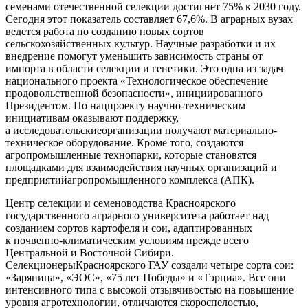
семенами отечественной селекции достигнет
75% к 2030 году
.
Сегодня этот показатель составляет 67,6%. В
аграрных вузах
ведется работа по созданию новых сортов
сельскохозяйственных культур. Научные разработки и
их
внедрение помогут уменьшить зависимост
ь страны
от
импорта в
области селекции и генетики. Это одна из задач
национального проекта «Технологическое обеспечение
продовольственной безопасности»
,
инициированного
Президентом
. По
нацпроекту научно-техническим
инициативам
оказывают поддержку,
а
исследовательские
организации получают материально-
техническое оборудование. Кроме того, создаются
агропромышленные технопарки, которые становятся
площадками для взаимодействия научны
х
организаци
й
и
предприяти
й
агропромышленного комплекса
(АПК).
Центр селекции и семеноводства
Красноярского
государственного аграрного университета
работает над
созданием сортов картофеля и сои, адаптированных
к
почвенно-климатическим условиям прежде всего
Центральной и Восточной Сибири.
Селекционе
ры
Красноярского ГАУ созда
ли
четыре
сорта сои:
«Заряница», «ЭОС», «75 лет Победы» и «Тэрциа».
Все
они
интенсивного типа с высокой отзывчивостью на повышение
уровня агротехнологии
,
отличаются скороспелостью,