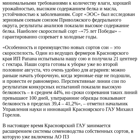
минимальными требованиями к
количеству влаги, хорошей
урожайностью, высоким содержанием белка и масла,
устойчивостью к заболеваниям.
С
орт
«ЭОС» был
исследован
зерновым соевым союзом Приволжского федерального
округа
, р
езультаты а
нализ
ов
показали высок
ое
содержани
е
белка
. Наиболее скороспелы
й
сорт
–
«75 лет Победы» –
гарантированно созревает в
холодные
годы.
«Особенность и преимущество новых сортов сои
–
это
скороспелость. Один из ведущих фермеров Красноярского
края ИП Рапана испытывала нашу сою и получила 21 центнер
с
гектара.
Н
аши сорта готовы к уборке уже во второй
половине августа, что очень удобно для аграриев: можно
раньше начать уборочную, когда зерновые еще не подошли,
и
провести ее равномерно. Перспективные линии сои по
результатам конкурсных испытаний показали высокую
белковость – в среднем 44%, но сроки созревания таких линий
превышают 100 дней, ультраранние образцы показывают
белковость в пределах 39,4 – 41,2%»
,
– отметил начальник
Управления науки и инноваций Красноярского ГАУ Михаил
Горелов.
В настоящее время Красноярский ГАУ занимается
расширением системы семеноводства собственных сортов, в
которую уже включены АО ПЗ