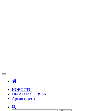
Зама
Газета Шалинского района "Зама"
НОВОСТИ
ОБРАТНАЯ СВЯЗЬ
Архив газеты