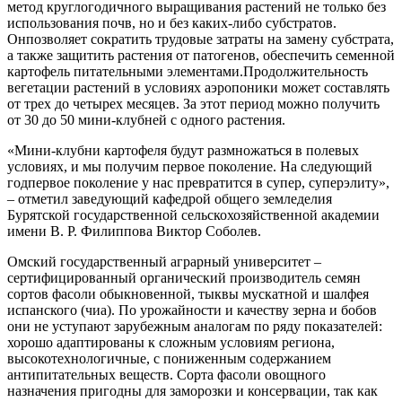
метод круглогодичного выращивания растений не
только без
использования почв, но и без каких-либо субстратов.
Он
позволяет
сократить
трудовые затраты на замену субстрата,
а также
защитить растения от патогенов,
обеспечить
семенной
картофель п
итательными элементами.
Продолжительность
вегетации растений в
условиях аэропоники может составлять
от трех до четырех месяцев. За этот период можно получить
от 30 до 50 мини-клубней с одного растения.
«
Мини-клубни картофеля будут размножаться в полевых
условиях
,
и
мы
получ
им
перво
е
поколени
е
.
Н
а следующий
год
первое поколение у нас превратится в супер, суперэлиту
»
,
– отметил
заведующий кафедрой общего земледелия
Бурятской государственной сельскохозяйственной академии
имени В. Р. Филиппова
Виктор Соболев
.
Омский
государственный аграрный университет
–
сертифицированны
й
органически
й
производител
ь
семян
сортов фасоли обыкновенной, тыквы мускатной и шалфея
испанского
(чиа)
. По урожайности и качеству зерна и бобов
они не уступают зарубежным
аналогам
по
ряду показателей:
хорошо адаптированы к сложным условиям региона,
высокотехнологичные, с пониженным содержанием
антипитательных веществ.
Сорта фасоли овощного
назначения пригодны для заморозки и консервации, так как