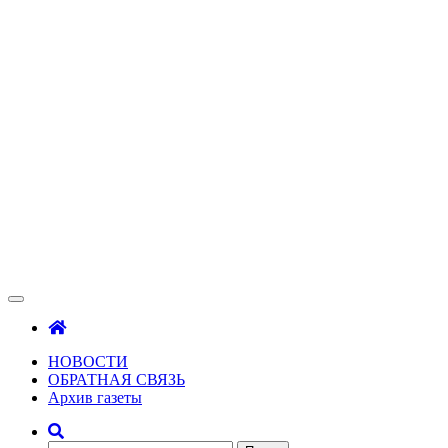
Зама
Газета Шалинского района "Зама"
НОВОСТИ
ОБРАТНАЯ СВЯЗЬ
Архив газеты