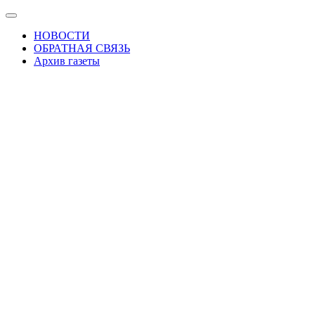
Skip
Показать/
to
Скрыть
НОВОСТИ
the
навигацию
ОБРАТНАЯ СВЯЗЬ
content
Архив газеты