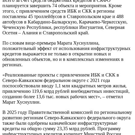
Всего за счет средств бюджетных кредитов в СКФО
планируется завершить 74 объекта и мероприятия. Кроме
этого, с привлечением средств ИБК и СКК в регионы
поставлены 45 троллейбусов в Ставропольском крае и 488
автобусов в Кабардино-Балкарскую, Карачаево-Черкесскую,
Чеченскую Республики, республики Ингушетия, Северная
Осетия – Алания и Ставропольский край.
По словам вице-премьера Марата Хуснуллина,
положительный эффект от использования инфраструктурных
кредитов выражается не только в открытии новых и
обновленных объектов, но и в комплексных изменениях в
регионах.
«Реализованные проекты с привлечением ИБК и СКК в
Северо-Кавказском федеральном округе с 2021 года
поспособствовали вводу 1,1 млн квадратных метров жилья,
привлечению 119,6 млрд рублей внебюджетных инвестиций,
созданию более 13,6 тыс. новых рабочих мест», – отметил
Марат Хуснуллин.
В 2025 году Правительственной комиссией по региональному
развитию регионам Северо-Кавказского федерального округа
также были одобрены казначейские инфраструктурные
кредиты на общую сумму 23,35 млрд рублей. Программу
инфраструктурных кредитов курирует Минстрой России,