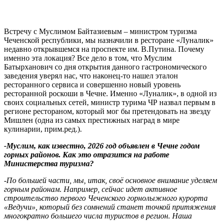
Встречу с Муслимом Байтазиевым – министром туризма
Чеченской республики, мы назначили в ресторане «Луналик»
недавно открывшемся на проспекте им. В.Путина. Почему
именно эта локация? Все дело в том, что Муслим
Батырханович со дня открытия данного гастрономического
заведения уверял нас, что наконец-то нашел эталон
ресторанного сервиса и совершенно новый уровень
ресторанной роскоши в Чечне. Именно «Луналик», в одной из
своих социальных сетей, министр турима ЧР назвал первым в
регионе рестораном, который мог бы претендовать на звезду
Мишлен (одна из самых престижных наград в мире
кулинарии, прим.ред.).
-Муслим, как известно, 2026 год объявлен в Чечне годом
горных районов. Как это отразится на работе
Министерства туризма?
-По большей части, мы, итак, своё основное внимание уделяем
горным районам. Например, сейчас идет активное
строительство первого Чеченского горнолыжного курорта
«Ведучи», который без сомнений станет точкой притяжения
многократно большего числа туристов в регион. Наша