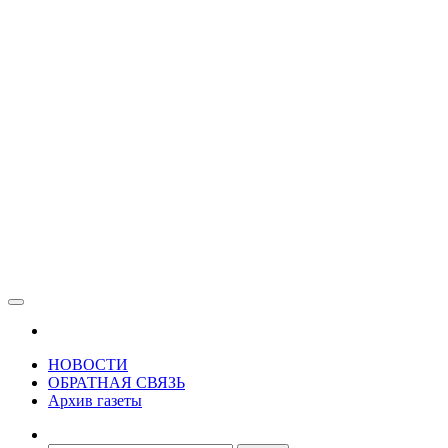
Зама
Газета Шалинского района "Зама"
НОВОСТИ
ОБРАТНАЯ СВЯЗЬ
Архив газеты