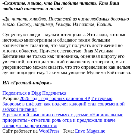
-Скажите, я знаю, что Вы любите читать. Кто Ваш
любимый писатель и поэт?
-Да, читать я люблю. Писателей из числа любимых довольно
много. Скажу, например, Ремарк. Из поэтов, Есенин.
Существуют люди – мультипотенциалы. Это люди, которые
настолько многогранны и обладают таким большим
количеством талантов, что могут получать достижения во
многих областях. Причем с легкостью. Зная Муслима
Байтазиева не только как чиновника, оценивая широту его
увлечений, потенциал знаний и жизненную энергию, мы с
уверенностью можем сказать, что это определение как нельзя
лучше подходит ему. Таким мы увидели Муслима Байтазиева.
ИА «Грозный-информ»
Поделиться в Digg
Поделиться
Рубрика
2026 год - год горных районов ЧР
Интервью
Здоровье в цифрах: как подсчет калорий стал современной
азбукой питания
В рекламной кампании о семьях с детьми «Национальные
приоритеты» отметили роль отца и предложили иначе
взглянуть на родительство
Сайт работает на
WordPress
|
Тема:
Envo Magazine