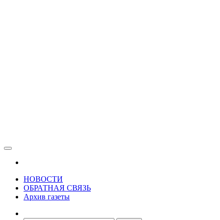
Зама
Газета Шалинского района "Зама"
НОВОСТИ
ОБРАТНАЯ СВЯЗЬ
Архив газеты