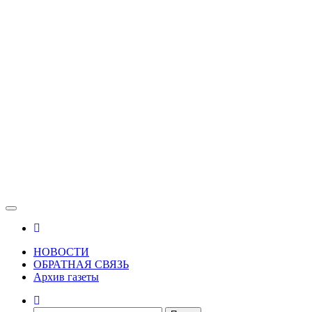
Зама
Газета Шалинского района "Зама"
НОВОСТИ
ОБРАТНАЯ СВЯЗЬ
Архив газеты