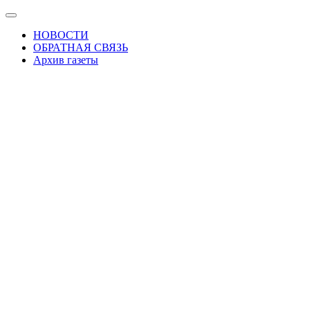
Skip
Показать/
to
Скрыть
НОВОСТИ
the
навигацию
ОБРАТНАЯ СВЯЗЬ
content
Архив газеты