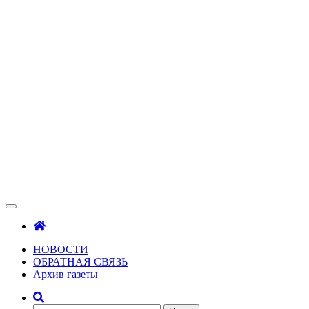
Зама
Газета Шалинского района "Зама"
НОВОСТИ
ОБРАТНАЯ СВЯЗЬ
Архив газеты