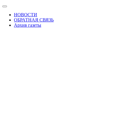
Skip
Показать/
to
Скрыть
НОВОСТИ
the
навигацию
ОБРАТНАЯ СВЯЗЬ
content
Архив газеты